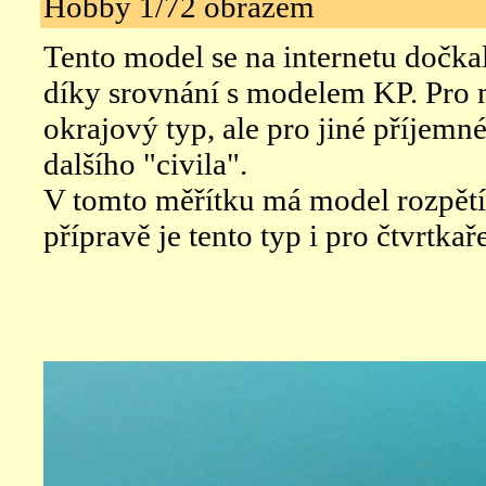
Hobby 1/72 obrazem
Tento model se na internetu dočka
díky srovnání s modelem KP. Pr
okrajový typ, ale pro jiné příjemné
dalšího "civila".
V tomto měřítku má model rozpětí 
přípravě je tento typ i pro čtvrtkaře