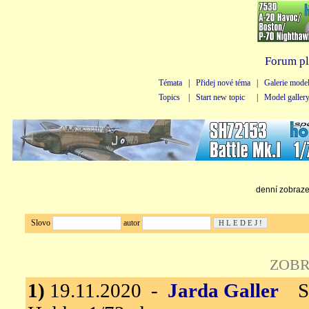
Forum pl
Témata
|
Přidej nové téma
|
Galerie mode
Topics
|
Start new topic
|
Model galler
denní zobrazen
Slovo
autor
ZOBR
1)
19.11.2020 -
Jarda Galler
SIA