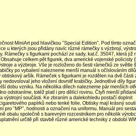
ečnost MiniArt pod hlavičkou "Special Edition". Pod tímto ozna
ce u kterých jsou přidány navíc různé rámečky s výzbrojí, výstro
ky.
Rámečky s figurkami pochází ze sady, kat.č. 35047, která již 
e. Obsahuje celkem
pět figurek, dva americké vojenské policisty 
ýstroje a výzbroje. Vše je rozloženo do šesti rámečků
ze světle 
krabičky po vybalení nalezneme
menší manuál s očíslováním dílů
 obtiskový aršík.
Rámeček s figurkami je rozdělen na dvě části 
y nedovoloval jeho vložení dovnitř krabičky.
Jednotlivé díly figu
elší dobu vzniku.
Na několika dílech nalezneme pár menších otř
o odstraníme, totéž platí i pro dělící rovinu.
Čtyři menší přidan
 výstrojní součásti.
Ke zbraním a dalekohledu postačí doplnit
cigaretového papírků nebo tenké folie.
Obtisky mají krásný souti
ení pro "MP", hodnosti a označení na uniformu.
Manuál pro sesta
aně obalu společně s barevným rozcestníkem pro několik výrob
platnění určitě při stavbě různé americké techniky z období WW