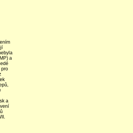
čením
jí
nebyla
(MP) a
šedé
 pro
z
rek
epů,
é
sk a
vení
ců
II.