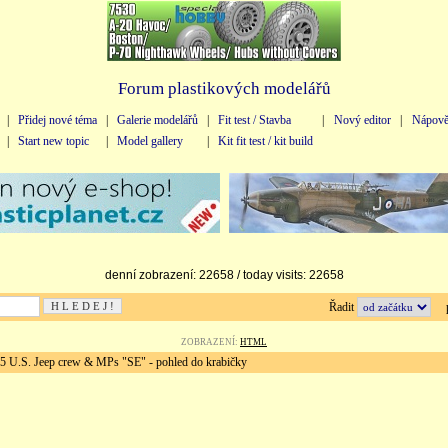
Forum plastikových modelářů
|
Přidej nové téma
|
Galerie modelářů
|
Fit test / Stavba
|
Nový editor
|
Nápově
|
Start new topic
|
Model gallery
|
Kit fit test / kit build
denní zobrazení: 22658 / today visits: 22658
Řadit
př
ZOBRAZENÍ:
HTML
 U.S. Jeep crew & MPs "SE" - pohled do krabičky