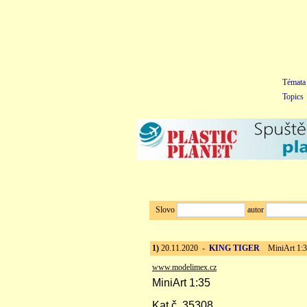
Témata
Topics
Slovo
autor
1)
20.11.2020 -
KING TIGER
MiniArt 1:35
www.modelimex.cz
MiniArt 1:35
Kat.č. 35308