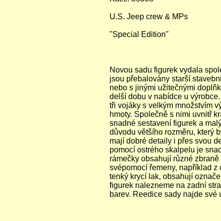
U.S. Jeep crew & MPs
"Special Edition"
Novou sadu figurek vydala spol
jsou přebalovány starší stavebni
nebo s jinými užitečnými doplň
delší dobu v nabídce u výrobc
tři vojáky s velkým množstvím v
hmoty. Společně s nimi uvnitř 
snadné sestavení figurek a malý
důvodu většího rozměru, který b
mají dobré detaily i přes svou d
pomocí ostrého skalpelu je snadn
rámečky obsahují různé zbraně a
svépomocí řemeny, například z 
tenký krycí lak, obsahují označ
figurek nalezneme na zadní str
barev. Reedice sady najde své u