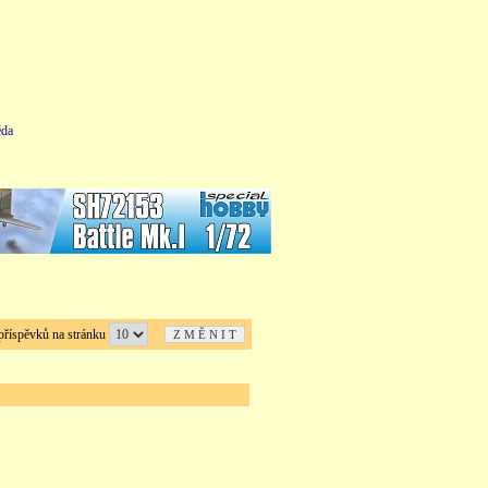
da
íspěvků na stránku