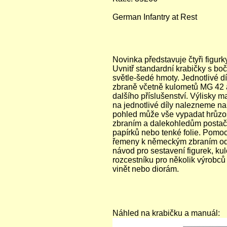
German Infantry at Rest
Novinka představuje čtyři figur
Uvnitř standardní krabičky s b
světle-šedé hmoty. Jednotlivé dí
zbraně včetně kulometů MG 42 a 
dalšího příslušenství.
Výlisky ma
na jednotlivé díly nalezneme na
pohled může vše vypadat hrůzos
zbraním a dalekohledům postačí
papírků nebo tenké folie. Pomo
řemeny k německým zbraním od 
návod pro sestavení figurek, k
rozcestníku pro několik výrobců
vinět nebo diorám.
Náhled na krabičku a manuál: