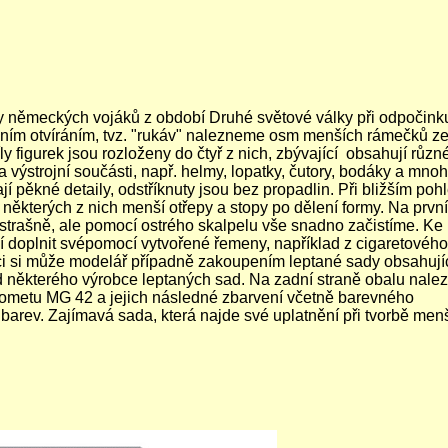
ky německých vojáků z období Druhé světové války při odpočink
očním otvíráním, tvz. "rukáv" nalezneme osm menších rámečků z
ly figurek jsou rozloženy do čtyř z nich, zbývající obsahují různ
výstrojní součásti, např. helmy, lopatky, čutory, bodáky a mno
jí pěkné detaily, odstříknuty jsou bez propadlin. Při bližším poh
 některých z nich menší otřepy a stopy po dělení formy. Na první
trašně, ale pomocí ostrého skalpelu vše snadno začistíme.
Ke
 doplnit svépomocí vytvořené řemeny, například z cigaretového
ci si může modelář případně zakoupením leptané sady obsahují
některého výrobce leptaných sad.
Na zadní straně obalu nal
ulometu MG 42 a jejich následné zbarvení včetně barevného
 barev.
Zajímavá sada, která najde své uplatnění
při tvorbě men