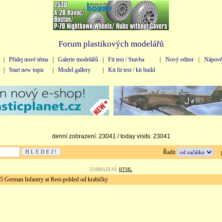
Forum plastikových modelářů
|
Přidej nové téma
|
Galerie modelářů
|
Fit test / Stavba
|
Nový editor
|
Nápově
|
Start new topic
|
Model gallery
|
Kit fit test / kit build
denní zobrazení: 23041 / today visits: 23041
Řadit
př
ZOBRAZENÍ:
HTML
German Infantry at Rest-pohled od krabičky