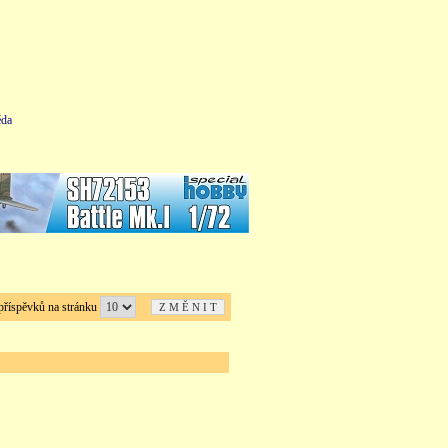
da
íspěvků na stránku