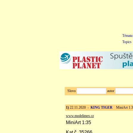
Témata
Topics
Slovo
autor
1)
22.11.2020 -
KING TIGER
MiniArt 1:35 
www.modelimex.cz
MiniArt 1:35
Kat.č. 35266