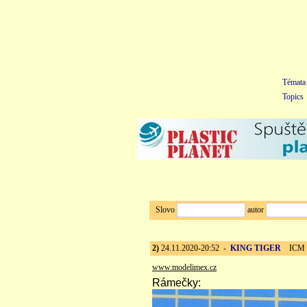
Témata
Topics
Slovo
autor
2)
24.11.2020-20:52 -
KING TIGER
ICM 1:3
www.modelimex.cz
Rámečky: