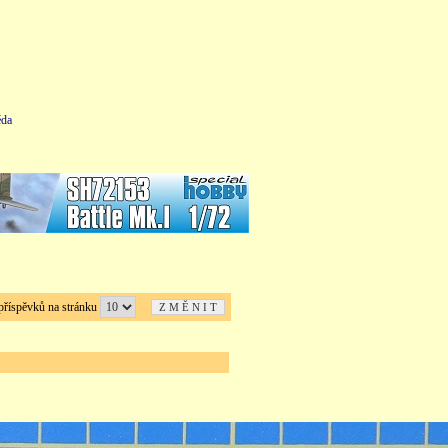
da
íspěvků na stránku