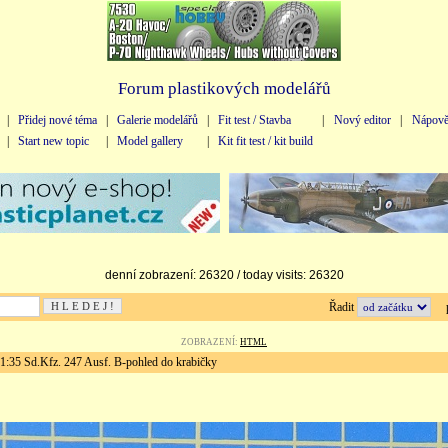
Forum plastikových modelářů
|
Přidej nové téma
|
Galerie modelářů
|
Fit test / Stavba
|
Nový editor
|
Nápově
|
Start new topic
|
Model gallery
|
Kit fit test / kit build
denní zobrazení: 26320 / today visits: 26320
Řadit
př
ZOBRAZENÍ:
HTML
5 Sd.Kfz. 247 Ausf. B-pohled do krabičky