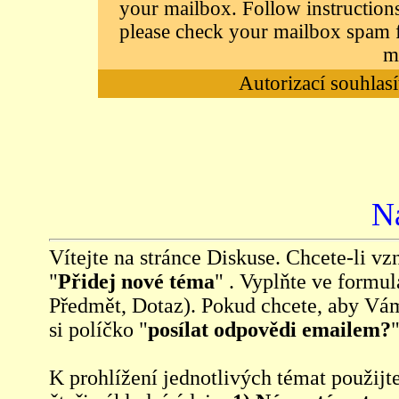
your mailbox. Follow instructions
please check your mailbox spam f
m
Autorizací souhlasí
N
Vítejte na stránce Diskuse. Chcete-li vzn
"
Přidej nové téma
" . Vyplňte ve formul
Předmět, Dotaz). Pokud chcete, aby Vá
si políčko "
posílat odpovědi emailem?
"
K prohlížení jednotlivých témat použijt