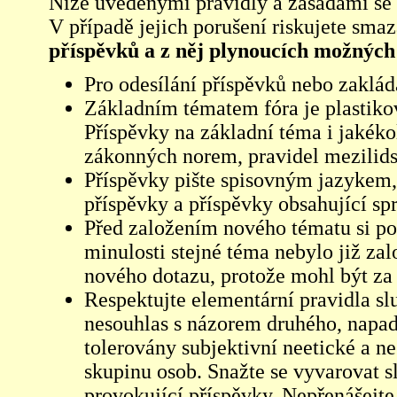
Níže uvedenými pravidly a zásadami se ří
V případě jejich porušení riskujete sma
příspěvků a z něj plynoucích možných
Pro odesílání příspěvků nebo zaklád
Základním tématem fóra je plastikov
Příspěvky na základní téma i jakéko
zákonných norem, pravidel mezilidsk
Příspěvky pište spisovným jazykem,
příspěvky a příspěvky obsahující sp
Před založením nového tématu si pom
minulosti stejné téma nebylo již z
nového dotazu, protože mohl být za 
Respektujte elementární pravidla s
nesouhlas s názorem druhého, napad
tolerovány subjektivní neetické a n
skupinu osob. Snažte se vyvarovat s
provokující příspěvky. Nepřenášejte