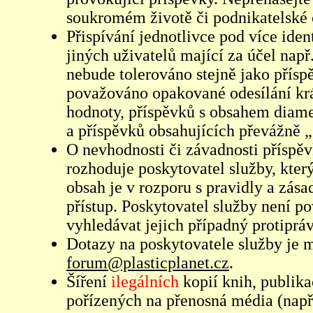
soukromém životě či podnikatelské 
Přispívání jednotlivce pod více iden
jiných uživatelů mající za účel např
nebude tolerováno stejně jako přís
považováno opakované odesílání kr
hodnoty, příspěvků s obsahem diame
a příspěvků obsahujících převážně „
O nevhodnosti či závadnosti příspěv
rozhoduje poskytovatel služby, který
obsah je v rozporu s pravidly a zás
přístup. Poskytovatel služby není p
vyhledávat jejich případný protiprá
Dotazy na poskytovatele služby je
forum@plasticplanet.cz
.
Šíření
ilegálních
kopií knih, publik
pořízených na přenosná média (např