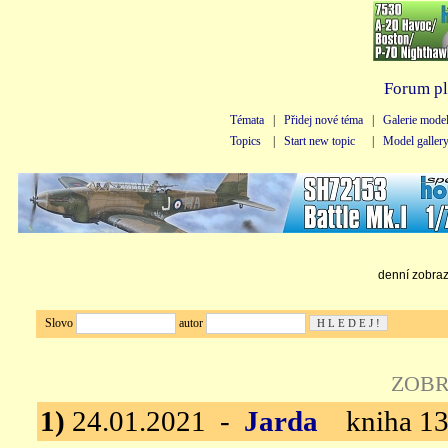
Forum pl
Témata
|
Přidej nové téma
|
Galerie mode
Topics
|
Start new topic
|
Model galler
denní zobraze
Slovo
autor
ZOBR
1)
24.01.2021 -
Jarda
kniha 13