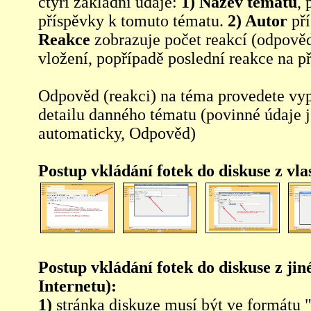
čtyři základní údaje:
1) Název tématu
, 
příspěvky k tomuto tématu.
2) Autor
pří
Reakce
zobrazuje počet reakcí (odpověd
vložení, popřípadě poslední reakce na p
Odpověd (reakci) na téma provedete vy
detailu danného tématu (povinné údaje 
automaticky, Odpověd)
Postup vkládání fotek do diskuse z vl
Postup vkládání fotek do diskuse z jin
Internetu):
1)
stránka diskuze musí být ve formátu 