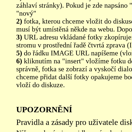
záhlaví stránky). Pokud je zde napsáno 
"nový"
2)
fotka, kterou chceme vložit do diskus
musí být umístěná někde na webu. Dopo
3)
URL adresu vkládané fotky zkopíruj
stromu v prostřední řadě čtvrtá zpra
5)
do řádku IMAGE URL napíšeme (vlo
6)
kliknutím na "insert" vložíme fotku d
správně, fotka se zobrazí a vyskočí dia
chceme přidat další fotky opakujeme bod
vloží do diskuze.
UPOZORNĚNÍ
Pravidla a zásady pro uživatele di