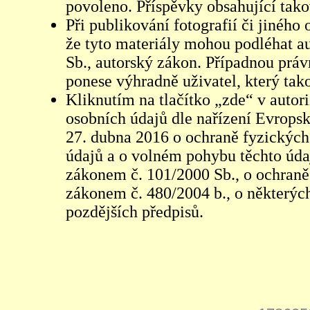
povoleno. Příspěvky obsahující tak
Při publikování fotografií či jiného
že tyto materiály mohou podléhat 
Sb., autorský zákon. Případnou práv
ponese výhradně uživatel, který tako
Kliknutím na tlačítko „zde“ v autor
osobních údajů dle nařízení Evrops
27. dubna 2016 o ochraně fyzických
údajů a o volném pohybu těchto údaj
zákonem č. 101/2000 Sb., o ochraně 
zákonem č. 480/2004 b., o některých
pozdějších předpisů.