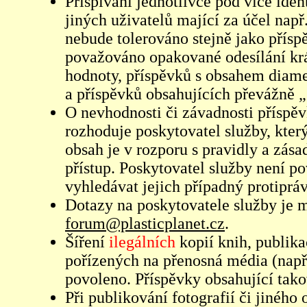
Přispívání jednotlivce pod více iden
jiných uživatelů mající za účel např
nebude tolerováno stejně jako přís
považováno opakované odesílání kr
hodnoty, příspěvků s obsahem diame
a příspěvků obsahujících převážně „
O nevhodnosti či závadnosti příspěv
rozhoduje poskytovatel služby, který
obsah je v rozporu s pravidly a zás
přístup. Poskytovatel služby není p
vyhledávat jejich případný protiprá
Dotazy na poskytovatele služby je
forum@plasticplanet.cz
.
Šíření
ilegálních
kopií knih, publik
pořízených na přenosná média (např
povoleno. Příspěvky obsahující tak
Při publikování fotografií či jiného