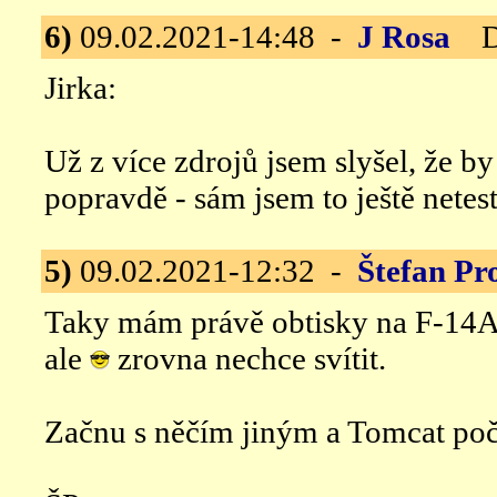
6)
09.02.2021-14:48 -
J Rosa
De
Jirka:
Už z více zdrojů jsem slyšel, že b
popravdě - sám jsem to ještě netest
5)
09.02.2021-12:32 -
Štefan Pr
Taky mám právě obtisky na F-14
ale
zrovna nechce svítit.
Začnu s něčím jiným a Tomcat počk