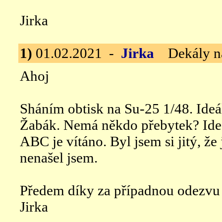
Jirka
1)
01.02.2021 -
Jirka
Dekály n
Ahoj
Sháním obtisk na Su-25 1/48. Ide
Žabák. Nemá někdo přebytek? Id
ABC je vítáno. Byl jsem si jitý, ž
nenašel jsem.
Předem díky za případnou odezvu 
Jirka