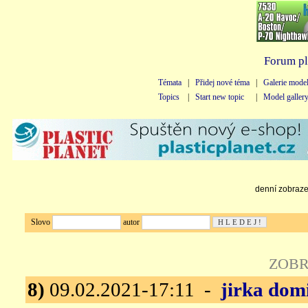
Forum pl
Témata
|
Přidej nové téma
|
Galerie mode
Topics
|
Start new topic
|
Model galler
denní zobrazen
Slovo
autor
ZOBR
8)
09.02.2021-17:11 -
jirka dom