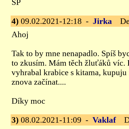
ŠP
4)
09.02.2021-12:18 -
Jirka
Dek
Ahoj
Tak to by mne nenapadlo. Spíš byc
to zkusím. Mám těch žluťáků víc. P
vyhrabal krabice s kitama, kupuju
znova začínat....
Díky moc
3)
08.02.2021-11:09 -
Vaklaf
De