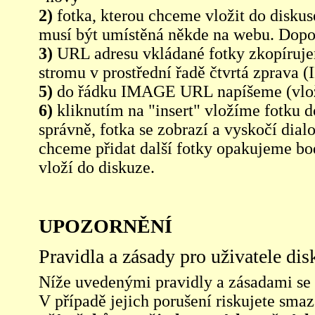
2)
fotka, kterou chceme vložit do diskus
musí být umístěná někde na webu. Dopo
3)
URL adresu vkládané fotky zkopíruj
stromu v prostřední řadě čtvrtá zpra
5)
do řádku IMAGE URL napíšeme (vlo
6)
kliknutím na "insert" vložíme fotku d
správně, fotka se zobrazí a vyskočí dia
chceme přidat další fotky opakujeme bod
vloží do diskuze.
UPOZORNĚNÍ
Pravidla a zásady pro uživatele di
Níže uvedenými pravidly a zásadami se ří
V případě jejich porušení riskujete sma