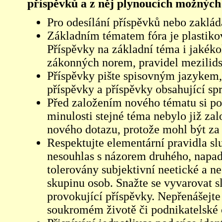
příspěvků a z něj plynoucích možných
Pro odesílání příspěvků nebo zaklád
Základním tématem fóra je plastikov
Příspěvky na základní téma i jakéko
zákonných norem, pravidel mezilidsk
Příspěvky pište spisovným jazykem,
příspěvky a příspěvky obsahující sp
Před založením nového tématu si pom
minulosti stejné téma nebylo již z
nového dotazu, protože mohl být za 
Respektujte elementární pravidla s
nesouhlas s názorem druhého, napad
tolerovány subjektivní neetické a n
skupinu osob. Snažte se vyvarovat s
provokující příspěvky. Nepřenášejte
soukromém životě či podnikatelské 