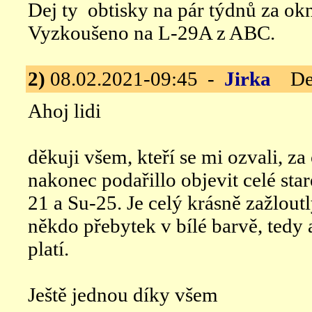
Dej ty obtisky na pár týdnů za okn
Vyzkoušeno na L-29A z ABC.
2)
08.02.2021-09:45 -
Jirka
Dek
Ahoj lidi
děkuji všem, kteří se mi ozvali, za
nakonec podařillo objevit celé st
21 a Su-25. Je celý krásně zažlout
někdo přebytek v bílé barvě, tedy
platí.
Ještě jednou díky všem