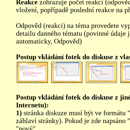
Reakce
zobrazuje počet reakcí (odpověd
vložení, popřípadě poslední reakce na p
Odpověd (reakci) na téma provedete vy
detailu danného tématu (povinné údaje 
automaticky, Odpověd)
Postup vkládání fotek do diskuse z vl
Postup vkládání fotek do diskuse z jin
Internetu):
1)
stránka diskuze musí být ve formátu 
záhlaví stránky). Pokud je zde napsáno 
"nový"