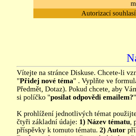
m
Autorizací souhlasí
N
Vítejte na stránce Diskuse. Chcete-li vzn
"
Přidej nové téma
" . Vyplňte ve formul
Předmět, Dotaz). Pokud chcete, aby Vá
si políčko "
posílat odpovědi emailem?
"
K prohlížení jednotlivých témat použijt
čtyři základní údaje:
1) Název tématu
, 
příspěvky k tomuto tématu.
2) Autor
pří