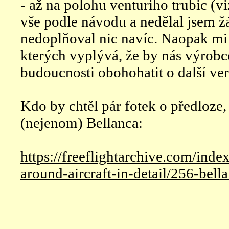
- až na polohu venturiho trubic (vi
vše podle návodu a nedělal jsem ž
nedoplňoval nic navíc. Naopak mi 
kterých vyplývá, že by nás výrobc
budoucnosti obohohatit o další ver
Kdo by chtěl pár fotek o předloze,
(nejenom) Bellanca:
https://freeflightarchive.com/inde
around-aircraft-in-detail/256-bel