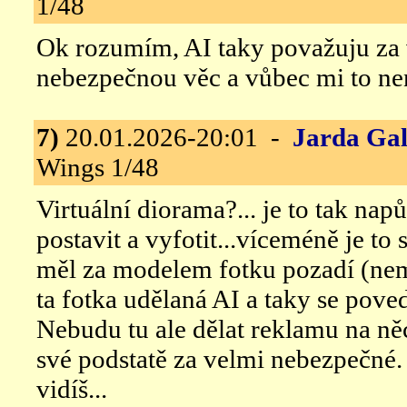
1/48
Ok rozumím, AI taky považuju za 
nebezpečnou věc a vůbec mi to ne
7)
20.01.2026-20:01 -
Jarda Gal
Wings 1/48
Virtuální diorama?... je to tak na
postavit a vyfotit...víceméně je to
měl za modelem fotku pozadí (nemy
ta fotka udělaná AI a taky se poved
Nebudu tu ale dělat reklamu na ně
své podstatě za velmi nebezpečné.
vidíš...