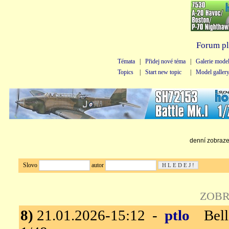
Forum pl
Témata
|
Přidej nové téma
|
Galerie mode
Topics
|
Start new topic
|
Model galler
denní zobrazen
Slovo
autor
ZOBR
8)
21.01.2026-15:12 -
ptlo
Bella