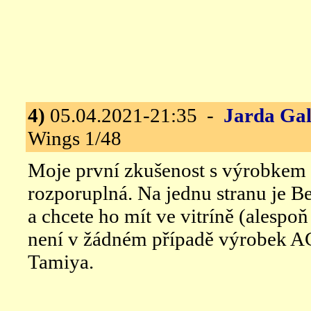
4)
05.04.2021-21:35 -
Jarda Gal
Wings 1/48
Moje první zkušenost s výrobkem 
rozporuplná. Na jednu stranu je Be
a chcete ho mít ve vitríně (alespoň
není v žádném případě výrobek 
Tamiya.