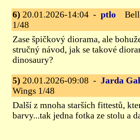
6)
20.01.2026-14:04 -
ptlo
Bella
1/48
Zase špičkový diorama, ale bohužel
stručný návod, jak se takové diora
dinosaury?
5)
20.01.2026-09:08 -
Jarda Gal
Wings 1/48
Další z mnoha starších fittestů, k
barvy...tak jedna fotka ze stolu a d