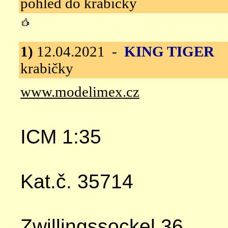
pohled do krabičky
1)
12.04.2021 -
KING TIGER
I
krabičky
www.modelimex.cz
ICM 1:35
Kat.č. 35714
Zwillingssockel 36