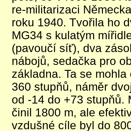
re-militarizaci Německa
roku 1940. Tvořila ho 
MG34 s kulatým mířidl
(pavoučí síť), dva zás
nábojů, sedačka pro o
základna. Ta se mohla 
360 stupňů, náměr dvoj
od -14 do +73 stupňů. 
činil 1800 m, ale efekti
vzdušné cíle byl do 80