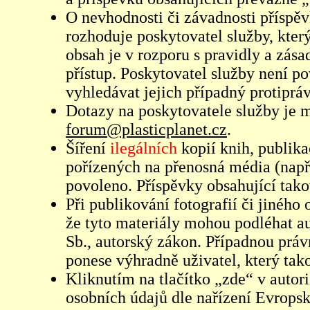
O nevhodnosti či závadnosti příspěv
rozhoduje poskytovatel služby, který
obsah je v rozporu s pravidly a zás
přístup. Poskytovatel služby není p
vyhledávat jejich případný protiprá
Dotazy na poskytovatele služby je
forum@plasticplanet.cz
.
Šíření
ilegálních
kopií knih, publik
pořízených na přenosná média (např
povoleno. Příspěvky obsahující tak
Při publikování fotografií či jiného
že tyto materiály mohou podléhat 
Sb., autorský zákon. Případnou práv
ponese výhradně uživatel, který tako
Kliknutím na tlačítko „zde“ v autor
osobních údajů dle nařízení Evrops