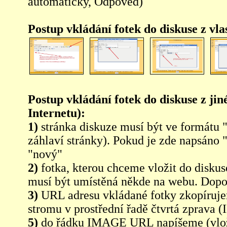
automaticky, Odpověd)
Postup vkládání fotek do diskuse z vl
Postup vkládání fotek do diskuse z jin
Internetu):
1)
stránka diskuze musí být ve formátu 
záhlaví stránky). Pokud je zde napsáno 
"nový"
2)
fotka, kterou chceme vložit do diskus
musí být umístěná někde na webu. Dopo
3)
URL adresu vkládané fotky zkopíruj
stromu v prostřední řadě čtvrtá zpra
5)
do řádku IMAGE URL napíšeme (vlo