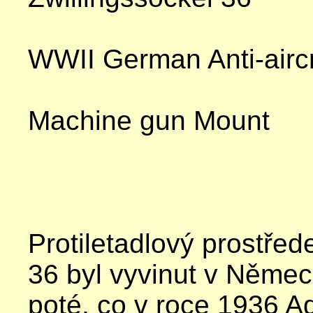
WWII German Anti-aircr
Machine gun Mount
Protiletadlový prostřed
36 byl vyvinut v Něme
poté, co v roce 1936 Ad