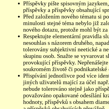
Příspěvky pište spisovným jazykem,
příspěvky a příspěvky obsahující sp
Před založením nového tématu si pom
minulosti stejné téma nebylo již z
nového dotazu, protože mohl být za 
Respektujte elementární pravidla s
nesouhlas s názorem druhého, napad
tolerovány subjektivní neetické a n
skupinu osob. Snažte se vyvarovat s
provokující příspěvky. Nepřenášejte
soukromém životě či podnikatelské 
Přispívání jednotlivce pod více iden
jiných uživatelů mající za účel např
nebude tolerováno stejně jako přís
považováno opakované odesílání kr
hodnoty, příspěvků s obsahem diame
a příspěvků obsahujících převážně „