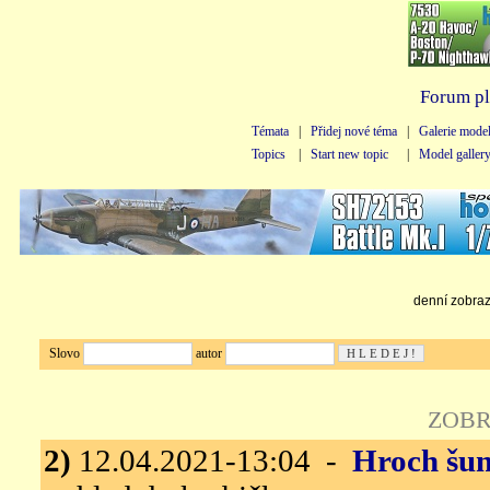
Forum pl
Témata
|
Přidej nové téma
|
Galerie mode
Topics
|
Start new topic
|
Model galler
denní zobraze
Slovo
autor
ZOBR
2)
12.04.2021-13:04 -
Hroch šu