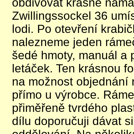
obdivovat krásně nama
Zwillingssockel 36 umí
lodi. Po otevření krabič
nalezneme jeden rámeč
šedé hmoty, manuál a 
letáček. Ten krásnou f
na možnost objednání 
přímo u výrobce. Ráme
přiměřeně tvrdého plas
dílu doporučuji dávat si