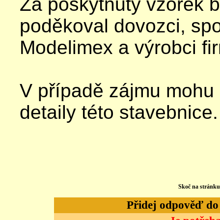
Za poskytnutý vzorek 
poděkoval dovozci, spo
Modelimex a výrobci fi
V případě zájmu mohu na
detaily této stavebnice.
Skoč na stránk
Přidej odpověď do d