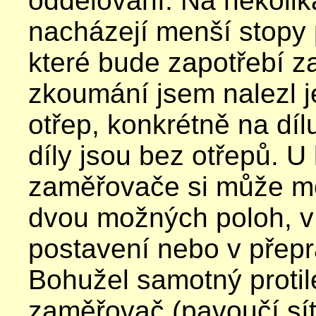
oddělování. Na několik
nacházejí menší stopy
které bude zapotřebí zač
zkoumání jsem nalezl 
otřep, konkrétně na dílu
díly jsou bez otřepů. U
zaměřovače si může mo
dvou možných poloh, 
postavení nebo v přepr
Bohužel samotný protil
zaměřovač (pavoučí síť)