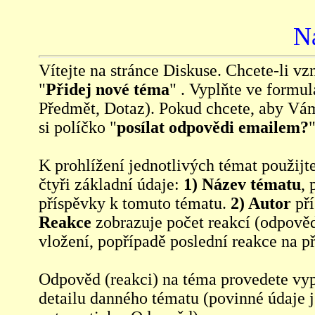
N
Vítejte na stránce Diskuse. Chcete-li vzn
"
Přidej nové téma
" . Vyplňte ve formul
Předmět, Dotaz). Pokud chcete, aby Vá
si políčko "
posílat odpovědi emailem?
"
K prohlížení jednotlivých témat použijt
čtyři základní údaje:
1) Název tématu
, 
příspěvky k tomuto tématu.
2) Autor
pří
Reakce
zobrazuje počet reakcí (odpověd
vložení, popřípadě poslední reakce na p
Odpověd (reakci) na téma provedete vy
detailu danného tématu (povinné údaje 