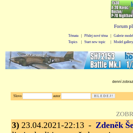
Forum pl
Témata
|
Přidej nové téma
|
Galerie mode
Topics
|
Start new topic
|
Model galler
denní zobraze
Slovo
autor
ZOBR
3)
23.04.2021-22:13 -
Zdeněk Še