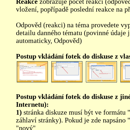
Reakce
zobrazuje počet reakcí (odpověd
vložení, popřípadě poslední reakce na p
Odpověd (reakci) na téma provedete vy
detailu danného tématu (povinné údaje 
automaticky, Odpověd)
Postup vkládání fotek do diskuse z vl
Postup vkládání fotek do diskuse z jin
Internetu):
1)
stránka diskuze musí být ve formátu 
záhlaví stránky). Pokud je zde napsáno 
"nový"