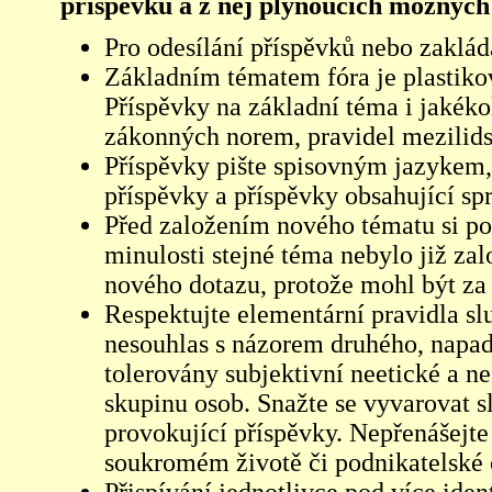
příspěvků a z něj plynoucích možných
Pro odesílání příspěvků nebo zaklád
Základním tématem fóra je plastikov
Příspěvky na základní téma i jakéko
zákonných norem, pravidel mezilidsk
Příspěvky pište spisovným jazykem,
příspěvky a příspěvky obsahující sp
Před založením nového tématu si pom
minulosti stejné téma nebylo již z
nového dotazu, protože mohl být za 
Respektujte elementární pravidla s
nesouhlas s názorem druhého, napad
tolerovány subjektivní neetické a n
skupinu osob. Snažte se vyvarovat s
provokující příspěvky. Nepřenášejte
soukromém životě či podnikatelské 