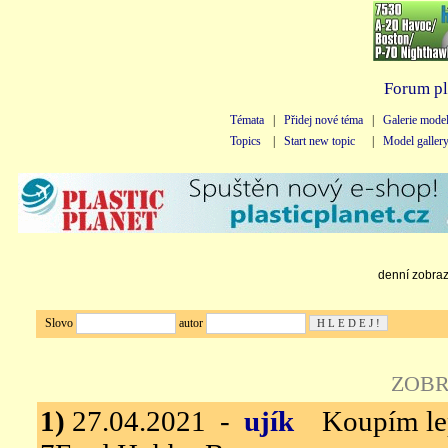
Forum pl
Témata
|
Přidej nové téma
|
Galerie mode
Topics
|
Start new topic
|
Model galler
denní zobraze
Slovo
autor
ZOBR
1)
27.04.2021 -
ujík
Koupím lept