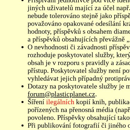
Přispívání jednotlivce pod více iden
jiných uživatelů mající za účel např
nebude tolerováno stejně jako přís
považováno opakované odesílání kr
hodnoty, příspěvků s obsahem diame
a příspěvků obsahujících převážně „
O nevhodnosti či závadnosti příspěv
rozhoduje poskytovatel služby, který
obsah je v rozporu s pravidly a zás
přístup. Poskytovatel služby není p
vyhledávat jejich případný protiprá
Dotazy na poskytovatele služby je
forum@plasticplanet.cz
.
Šíření
ilegálních
kopií knih, publik
pořízených na přenosná média (např
povoleno. Příspěvky obsahující tak
Při publikování fotografií či jiného