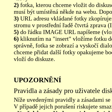
2)
fotka, kterou chceme vložit do diskus
musí být umístěná někde na webu. Dopo
3)
URL adresu vkládané fotky zkopíruj
stromu v prostřední řadě čtvrtá zpra
5)
do řádku IMAGE URL napíšeme (vlo
6)
kliknutím na "insert" vložíme fotku d
správně, fotka se zobrazí a vyskočí dia
chceme přidat další fotky opakujeme bod
vloží do diskuze.
UPOZORNĚNÍ
Pravidla a zásady pro uživatele di
Níže uvedenými pravidly a zásadami se ří
V případě jejich porušení riskujete sma