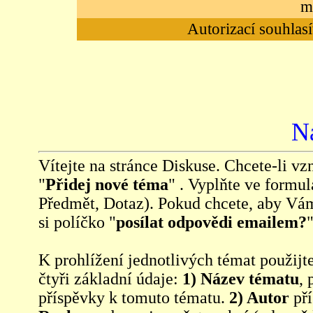
m
Autorizací souhlasí
N
Vítejte na stránce Diskuse. Chcete-li vzn
"
Přidej nové téma
" . Vyplňte ve formul
Předmět, Dotaz). Pokud chcete, aby Vá
si políčko "
posílat odpovědi emailem?
"
K prohlížení jednotlivých témat použijt
čtyři základní údaje:
1) Název tématu
, 
příspěvky k tomuto tématu.
2) Autor
pří