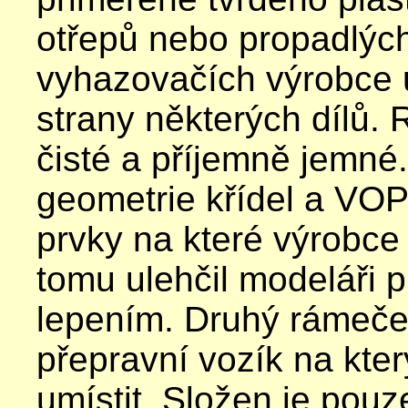
otřepů nebo propadlýc
vyhazovačích výrobce um
strany některých dílů.
R
čisté a příjemně jemné
geometrie křídel a VOP
prvky na které výrobce
tomu ulehčil modeláři pr
lepením. Druhý rámeče
přepravní vozík na kt
umístit. Složen je pouze