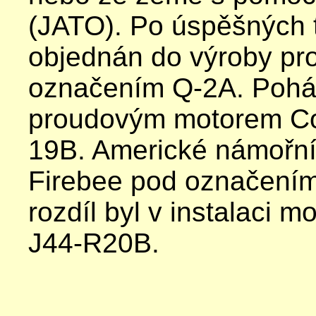
(JATO).
Po úspěšných t
objednán do výroby p
označením Q-2A. Pohá
proudovým motorem Con
19B. Americké námořní 
Firebee pod označením
rozdíl byl v instalaci m
J44-R20B.