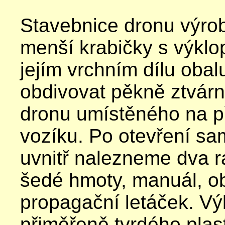
Stavebnice dronu výrob
menší krabičky s výkl
jejím vrchním dílu oba
obdivovat pěkně ztvár
dronu umístěného na 
vozíku.
Po otevření sa
uvnitř nalezneme dva r
šedé hmoty, manuál, ob
propagační letáček.
Vý
přiměřeně tvrdého plast