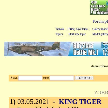
Forum pl
Témata
|
Přidej nové téma
|
Galerie mode
Topics
|
Start new topic
|
Model galler
denní zobraze
Slovo
autor
ZOBR
1)
03.05.2021 -
KING TIGER
I