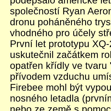
podepsalo americké le
společností
Ryan Aeron
dronu poháněného try
vhodného pro účely
st
První let prototypu XQ
uskutečnil začátkem ro
opatřen křídly ve tvaru
přívodem vzduchu umís
Firebee mohl být vypo
nosného letadla (prvním
nebo ze země s pomoc