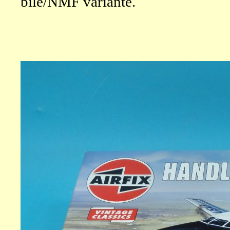
bílé/NMF variantě.