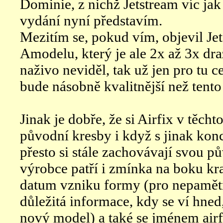
Dominie, z nichž Jetstream víc jak
vydání nyní představím.
Mezitím se, pokud vím, objevil Je
Amodelu, který je ale 2x až 3x dra
naživo neviděl, tak už jen pro tu 
bude násobně kvalitnější než tento 
Jinak je dobře, že si Airfix v těc
původní kresby i když s jinak ko
přesto si stále zachovávají svou pů
výrobce patří i zmínka na boku kr
datum vzniku formy (pro nepamětn
důležitá informace, kdy se ví hned,
nový model) a také se jménem air