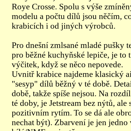
Roye Crosse. Spolu s výše zmíněný
modelu a počtu dílů jsou něčím, co
krabicích i od jiných výrobců.
Pro dnešní zmlsané mladé pušky te
pro běžné kuchyňské lepiče, je to
výčitek, když se něco nepovede.
Uvnitř krabice najdeme klasický a
"sesyp" dílů běžný v té době. Deta
době, takže spíše nejsou. Na rozdí
té doby, je Jetstream bez nýtů, al
pozitivním rytím. To se dá ale obr
nechat být). Zbarvení je jen jedno v