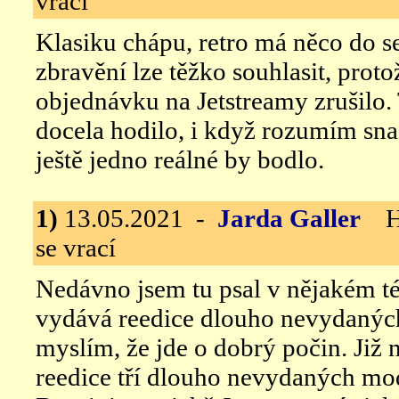
vrací
Klasiku chápu, retro má něco do s
zbravění lze těžko souhlasit, proto
objednávku na Jetstreamy zrušilo.
docela hodilo, i když rozumím sna
ještě jedno reálné by bodlo.
1)
13.05.2021 -
Jarda Galler
Han
se vrací
Nedávno jsem tu psal v nějakém té
vydává reedice dlouho nevydaných 
myslím, že jde o dobrý počin. Již
reedice tří dlouho nevydaných mod