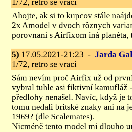
1/72, retro se vrací
Ahojte, ak si to kupcov stále naájd
2x Amodel v dvoch rôznych variant
porovnaní s Airfixom iná planéta, t
5)
17.05.2021-21:23 -
Jarda Gal
1/72, retro se vrací
Sám nevím proč Airfix už od prvn
vybral tuhle asi fiktivní kamufláž 
předlohy nenašel. Navíc, když je to
tomu nedali britské znaky ani na 
1969? (dle Scalemates).
Nicméně tento model mi dlouho u