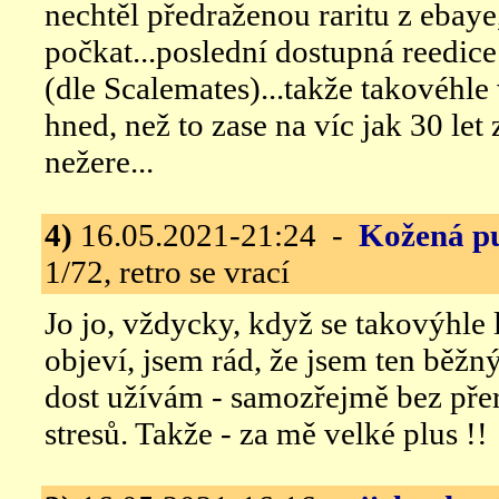
nechtěl předraženou raritu z ebaye
počkat...poslední dostupná reedice
(dle Scalemates)...takže takovéhle v
hned, než to zase na víc jak 30 let 
nežere...
4)
16.05.2021-21:24 -
Kožená p
1/72, retro se vrací
Jo jo, vždycky, když se takovýhle l
objeví, jsem rád, že jsem ten běžný
dost užívám - samozřejmě bez pře
stresů. Takže - za mě velké plus !!