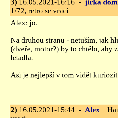
3)
16.05.2021-16:16 -
jirka dom
1/72, retro se vrací
Alex: jo.
Na druhou stranu - netuším, jak h
(dveře, motor?) by to chtělo, aby 
letadla.
Asi je nejlepší v tom vidět kuriozi
2)
16.05.2021-15:44 -
Alex
Handl