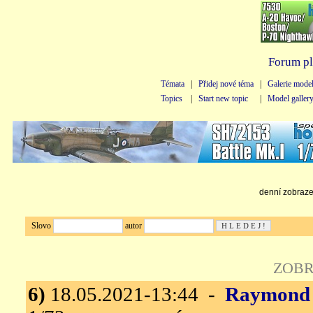
Forum pl
Témata
|
Přidej nové téma
|
Galerie mode
Topics
|
Start new topic
|
Model galler
denní zobrazen
Slovo
autor
ZOBR
6)
18.05.2021-13:44 -
Raymond