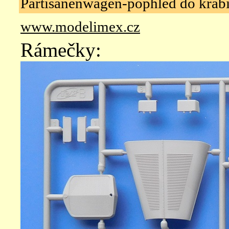
Partisanenwagen-pophled do krab
www.modelimex.cz
Rámečky: