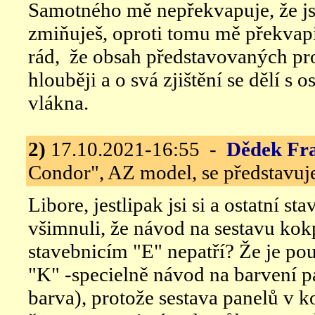
Samotného mě nepřekvapuje, že j
zmiňuješ, oproti tomu mě překvapi
rád, že obsah představovaných pr
hlouběji a o svá zjištění se dělí s
vlákna.
2)
17.10.2021-16:55 -
Dědek Fr
Condor", AZ model, se představuj
Libore, jestlipak jsi si a ostatní st
všimnuli, že návod na sestavu kok
stavebnicím "E" nepatří? Že je pou
"K" -specielně návod na barvení p
barva), protože sestava panelů v k