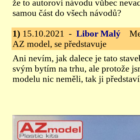
že to autorovi návodu vůbec nevadí
samou část do všech návodů?
1)
15.10.2021 -
Libor Malý
Mess
AZ model, se představuje
Ani nevím, jak dalece je tato stav
svým bytím na trhu, ale protože j
modelu nic neměli, tak ji představ