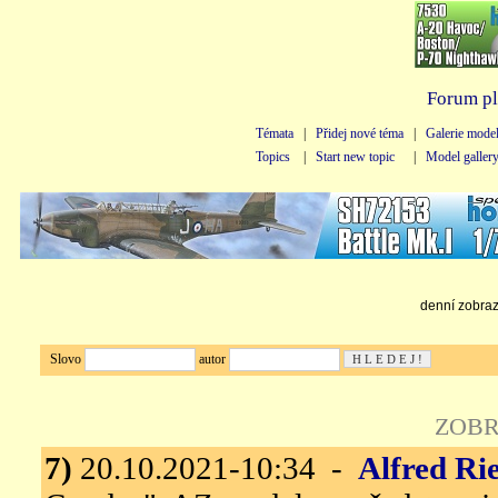
Forum pl
Témata
|
Přidej nové téma
|
Galerie mode
Topics
|
Start new topic
|
Model galler
denní zobraze
Slovo
autor
ZOBR
7)
20.10.2021-10:34 -
Alfred Ri