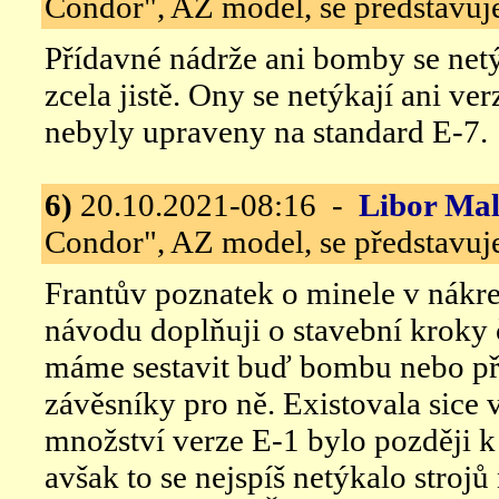
Condor", AZ model, se představuj
Přídavné nádrže ani bomby se net
zcela jistě. Ony se netýkají ani ve
nebyly upraveny na standard E-7.
6)
20.10.2021-08:16 -
Libor Ma
Condor", AZ model, se představuj
Frantův poznatek o minele v nákre
návodu doplňuji o stavební kroky č
máme sestavit buď bombu nebo př
závěsníky pro ně. Existovala sice 
množství verze E-1 bylo později k
avšak to se nejspíš netýkalo stroj