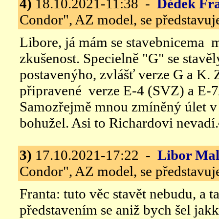
4)
18.10.2021-11:38 -
Dědek Fr
Condor", AZ model, se představuj
Libore, já mám se stavebnicema 
zkušenost. Specielně "G" se stavě
postavenýho, zvlášť verze G a K.
připravené verze E-4 (SVZ) a E-
Samozřejmě mnou zmíněný úlet v 
bohužel. Asi to Richardovi nevadí.
3)
17.10.2021-17:22 -
Libor Ma
Condor", AZ model, se představuj
Franta: tuto věc stavět nebudu, a t
představením se aniž bych šel jakk