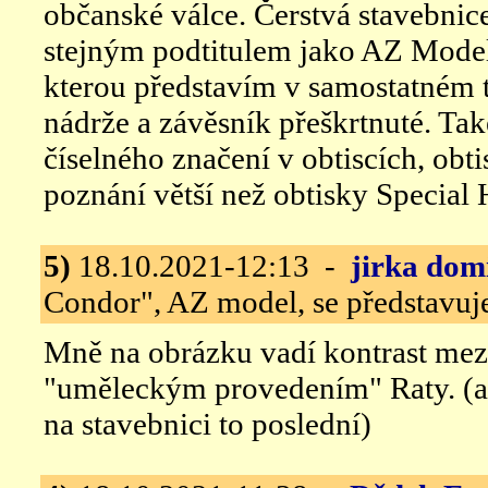
občanské válce. Čerstvá stavebnic
stejným podtitulem jako AZ Model
kterou představím v samostatném 
nádrže a závěsník přeškrtnuté. Také
číselného značení v obtiscích, ob
poznání větší než obtisky Special
5)
18.10.2021-12:13 -
jirka dom
Condor", AZ model, se představuj
Mně na obrázku vadí kontrast mezi
"uměleckým provedením" Raty. (a
na stavebnici to poslední)