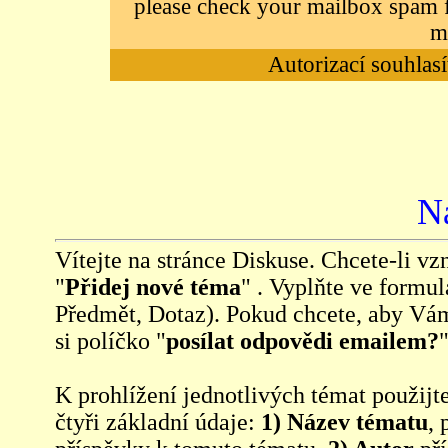
please check your mailbox spam f
m
Autorizací souhlasí
N
Vítejte na stránce Diskuse. Chcete-li vzn
"
Přidej nové téma
" . Vyplňte ve formul
Předmět, Dotaz). Pokud chcete, aby Vá
si políčko "
posílat odpovědi emailem?
"
K prohlížení jednotlivých témat použijt
čtyři základní údaje:
1) Název tématu
, 