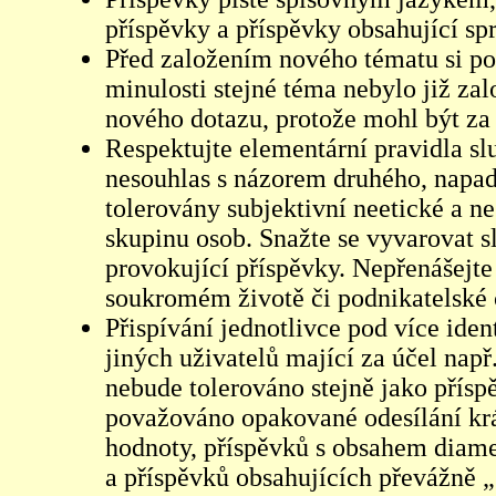
příspěvky a příspěvky obsahující sp
Před založením nového tématu si pom
minulosti stejné téma nebylo již z
nového dotazu, protože mohl být za 
Respektujte elementární pravidla s
nesouhlas s názorem druhého, napad
tolerovány subjektivní neetické a n
skupinu osob. Snažte se vyvarovat s
provokující příspěvky. Nepřenášejte
soukromém životě či podnikatelské 
Přispívání jednotlivce pod více iden
jiných uživatelů mající za účel např
nebude tolerováno stejně jako přís
považováno opakované odesílání kr
hodnoty, příspěvků s obsahem diame
a příspěvků obsahujících převážně „