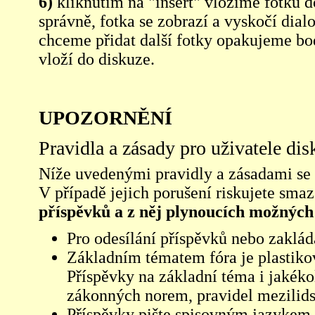
6)
kliknutím na "insert" vložíme fotku d
správně, fotka se zobrazí a vyskočí dia
chceme přidat další fotky opakujeme bod
vloží do diskuze.
UPOZORNĚNÍ
Pravidla a zásady pro uživatele di
Níže uvedenými pravidly a zásadami se ří
V případě jejich porušení riskujete sma
příspěvků a z něj plynoucích možných
Pro odesílání příspěvků nebo zaklád
Základním tématem fóra je plastikov
Příspěvky na základní téma i jakéko
zákonných norem, pravidel mezilidsk
Příspěvky pište spisovným jazykem,