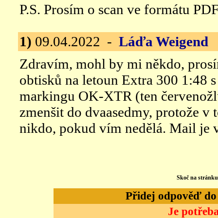
P.S. Prosím o scan ve formátu PDF
1)
09.04.2022 -
Láďa Weigend
O
Zdravím, mohl by mi někdo, prosí
obtisků na letoun Extra 300 1:48 s t
markingu OK-XTR (ten červenožlut
zmenšit do dvaasedmy, protože v 
nikdo, pokud vím nedělá. Mail je 
Skoč na stránk
Přidej odpověď do d
Je potřeba