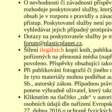
O nevhodnosti či závadnosti příspěv
rozhoduje poskytovatel služby, který
obsah je v rozporu s pravidly a zás
přístup. Poskytovatel služby není p
vyhledávat jejich případný protiprá
Dotazy na poskytovatele služby je
forum@plasticplanet.cz
.
Šíření
ilegálních
kopií knih, publik
pořízených na přenosná média (např
povoleno. Příspěvky obsahující tak
Při publikování fotografií či jiného
že tyto materiály mohou podléhat 
Sb., autorský zákon. Případnou práv
ponese výhradně uživatel, který tako
Kliknutím na tlačítko „zde“ v autor
osobních údajů dle nařízení Evrops
27. dubna 2016 o ochraně fyzických