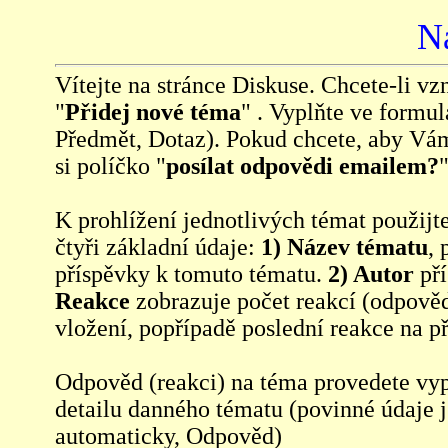
N
Vítejte na stránce Diskuse. Chcete-li vzn
"
Přidej nové téma
" . Vyplňte ve formul
Předmět, Dotaz). Pokud chcete, aby Vá
si políčko "
posílat odpovědi emailem?
"
K prohlížení jednotlivých témat použijt
čtyři základní údaje:
1) Název tématu
, 
příspěvky k tomuto tématu.
2) Autor
pří
Reakce
zobrazuje počet reakcí (odpověd
vložení, popřípadě poslední reakce na p
Odpověd (reakci) na téma provedete vy
detailu danného tématu (povinné údaje 
automaticky, Odpověd)