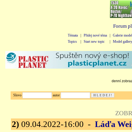
Forum pl
Témata
|
Přidej nové téma
|
Galerie mode
Topics
|
Start new topic
|
Model galler
denní zobraze
Slovo
autor
ZOBR
2)
09.04.2022-16:00 -
Láďa Wei