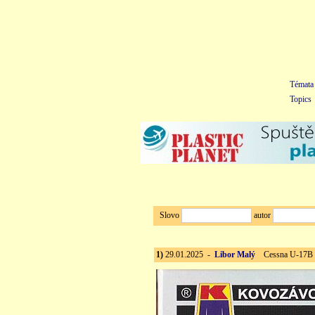
Témata
Topics
Slovo
autor
1)
29.01.2025 -
Libor Malý
Cessna U-17B "A