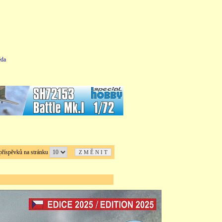
da
íspěvků na stránku