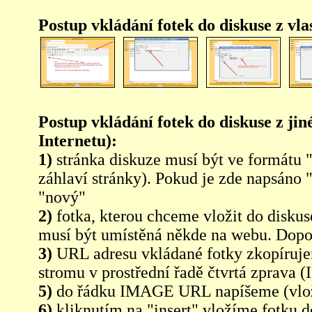
Postup vkládání fotek do diskuse z vl
Postup vkládání fotek do diskuse z jin
Internetu):
1)
stránka diskuze musí být ve formátu 
záhlaví stránky). Pokud je zde napsáno 
"nový"
2)
fotka, kterou chceme vložit do diskus
musí být umístěná někde na webu. Dopo
3)
URL adresu vkládané fotky zkopíruj
stromu v prostřední řadě čtvrtá zpra
5)
do řádku IMAGE URL napíšeme (vlo
6)
kliknutím na "insert" vložíme fotku d