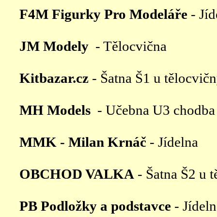
F4M Figurky Pro Modeláře
- Jí
JM Modely
- Tělocvična
Kitbazar.cz
- Šatna Š1 u tělocvič
MH Models
- Učebna U3 chodba 
MMK - Milan Krnáč
- Jídelna
OBCHOD VALKA
- Šatna Š2 u 
PB Podložky a podstavce
- Jídel