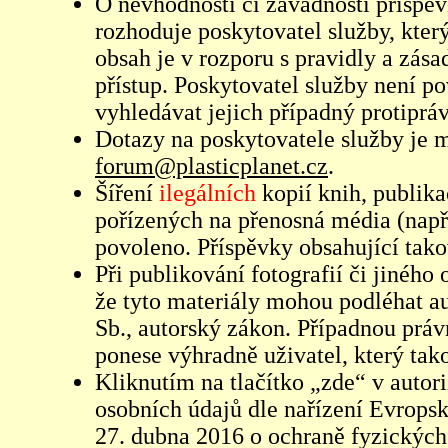
O nevhodnosti či závadnosti příspěv
rozhoduje poskytovatel služby, který
obsah je v rozporu s pravidly a zás
přístup. Poskytovatel služby není p
vyhledávat jejich případný protiprá
Dotazy na poskytovatele služby je
forum@plasticplanet.cz
.
Šíření
ilegálních
kopií knih, publik
pořízených na přenosná média (např
povoleno. Příspěvky obsahující tak
Při publikování fotografií či jiného
že tyto materiály mohou podléhat 
Sb., autorský zákon. Případnou práv
ponese výhradně uživatel, který tako
Kliknutím na tlačítko „zde“ v autor
osobních údajů dle nařízení Evrops
27. dubna 2016 o ochraně fyzických