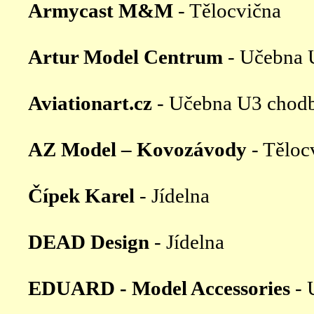
Armycast M&M
- Tělocvična
Artur Model Centrum
- Učebna 
Aviationart.cz
- Učebna U3 chodb
AZ Model – Kovozávody
- Těloc
Čípek Karel
- Jídelna
DEAD Design
- Jídelna
EDUARD - Model Accessories
- 