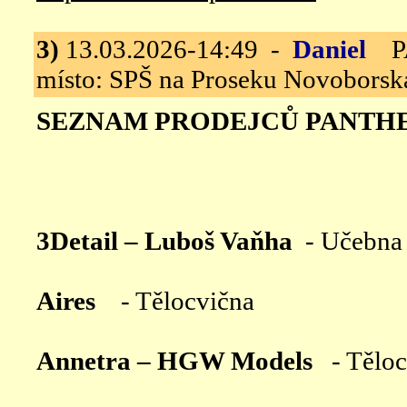
3)
13.03.2026-14:49 -
Daniel
PAN
místo: SPŠ na Proseku Novoborská
SEZNAM PRODEJCŮ PANTHER
3Detail – Luboš Vaňha
- Učebna 
Aires
- Tělocvična
Annetra – HGW Models
- Tělo