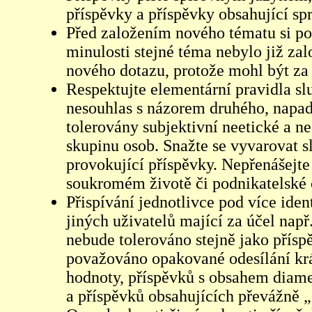
příspěvky a příspěvky obsahující sp
Před založením nového tématu si pom
minulosti stejné téma nebylo již z
nového dotazu, protože mohl být za 
Respektujte elementární pravidla s
nesouhlas s názorem druhého, napad
tolerovány subjektivní neetické a n
skupinu osob. Snažte se vyvarovat s
provokující příspěvky. Nepřenášejte
soukromém životě či podnikatelské 
Přispívání jednotlivce pod více iden
jiných uživatelů mající za účel např
nebude tolerováno stejně jako přís
považováno opakované odesílání kr
hodnoty, příspěvků s obsahem diame
a příspěvků obsahujících převážně „