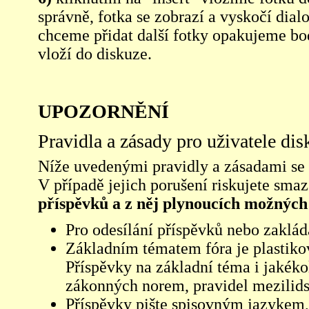
správně, fotka se zobrazí a vyskočí dia
chceme přidat další fotky opakujeme bod
vloží do diskuze.
UPOZORNĚNÍ
Pravidla a zásady pro uživatele di
Níže uvedenými pravidly a zásadami se ří
V případě jejich porušení riskujete sma
příspěvků a z něj plynoucích možných
Pro odesílání příspěvků nebo zaklád
Základním tématem fóra je plastikov
Příspěvky na základní téma i jakéko
zákonných norem, pravidel mezilidsk
Příspěvky pište spisovným jazykem,