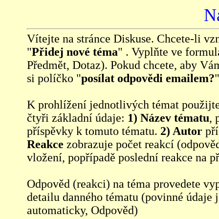
N
Vítejte na stránce Diskuse. Chcete-li vzn
"
Přidej nové téma
" . Vyplňte ve formul
Předmět, Dotaz). Pokud chcete, aby Vá
si políčko "
posílat odpovědi emailem?
"
K prohlížení jednotlivých témat použijt
čtyři základní údaje:
1) Název tématu
, 
příspěvky k tomuto tématu.
2) Autor
pří
Reakce
zobrazuje počet reakcí (odpověd
vložení, popřípadě poslední reakce na p
Odpověd (reakci) na téma provedete vy
detailu danného tématu (povinné údaje 
automaticky, Odpověd)