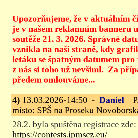
Upozorňujeme, že v aktuálním 
je v našem reklamním banneru 
soutěže 21. 3. 2026. Správné dat
vznikla na naší straně, kdy graf
letáku se špatným datumem pro 
z nás si toho už nevšiml. Za pří
předem omlouváme...
4)
13.03.2026-14:50 -
Daniel
PAN
místo: SPŠ na Proseku Novoborská
28.2. byla spuštěna registrace zde:
https://contests.ipmscz.eu/