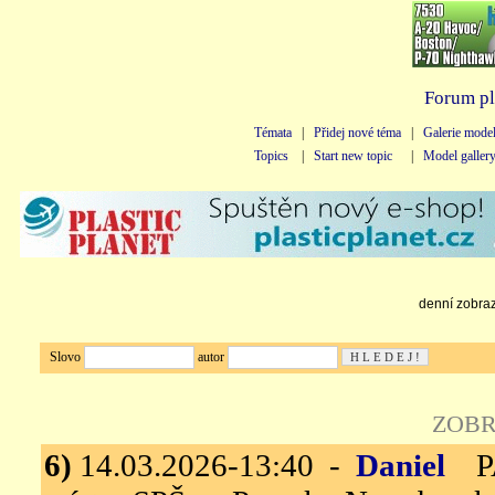
Forum pl
Témata
|
Přidej nové téma
|
Galerie mode
Topics
|
Start new topic
|
Model galler
denní zobraze
Slovo
autor
ZOBR
6)
14.03.2026-13:40 -
Daniel
PAN