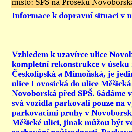
místo: SPŠ na Proseku Novoborská
Informace k dopravní situaci v m
Vzhledem k uzavírce ulice Novo
kompletní rekonstrukce v úseku 
Českolipská a Mimoňská, je jedin
ulice Lovosická do ulice Měšická
Novoborská před SPŠ. 6ádáme vš
svá vozidla parkovali pouze na 
parkovacími pruhy v Novobors
Měšické ulici, jinak můžou být v