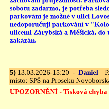
zachování průjezdnosti. Parkova
sobotu zadarmo, je potřeba sledo
parkování je možné v ulici Lovo
nedoporučuji parkování v "Kolo
ulicemi Zárybská a Měšická, do t
zakázán.
5)
13.03.2026-15:20 -
Daniel
PAN
místo: SPŠ na Proseku Novoborská
UPOZORNĚNÍ - Tisková chyba M