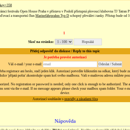
?key=358
ámci festivalu Open House Praha v přístavu v Podolí přístupná plovoucí klubovna TJ Tatran Pr
ďovací a transportní člun
Marinefährprahm Typ D
schopný převážet i tanky. Přístup bude od 
1
Skoč na stránku:
Přidej odpověď do diskuse / Reply to this topic
Je potřeba provést autorizaci
Váš e-mail / your e-mail:
eba registrace ani heslo, stačí jeden klik. Autorizaci potvrdíte kliknutím na odkaz, který bude 
ložce 'přijatá pošta' zkontrolujte spam koš svého mailboxu. Vaši e-mailovou adresu můžete použít
orized. No registration or password is needed; only one click is enough to be authorized. The au
ns sent via the e-mail. If no message appears please check your mailbox spam folder. Your e-m
device.
Autorizací souhlasíte s
pravidly a zásadami fóra
Nápověda