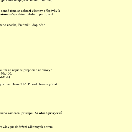
je (povinné údaje jsou: Jméno, Předmět,
na danné téma se zobrazí všechny příspěvky k
Datum
určuje datum vložení, popřípadě
 nebo značka, Předmět - doplněno
knutím na nápis se přepneme na "nový"
 640x480.
 IMAGE)
ngličtině. Dáme "ok". Pokud chceme přidat
ku nebo zamezení přístupu.
Za obsah příspěvků
olerovány při dodržení zákonných norem,