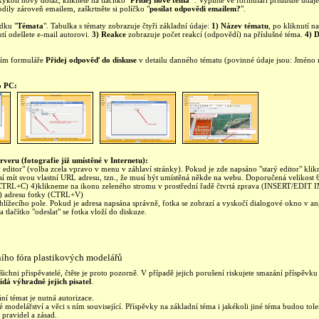
kýkoli nový dotaz, klikněte na tlačítko "
Přidej nové téma
" . Vyplňte ve formuláři příslušné úda
ily zároveň emailem, zaškrtněte si políčko "
posílat odpovědi emailem?
".
ídku "
Témata
". Tabulka s tématy zobrazuje čtyři základní údaje:
1) Název tématu
, po kliknutí 
tí odešlete e-mail autorovi.
3) Reakce
zobrazuje počet reakcí (odpovědí) na příslušné téma.
4) 
ním formuláře
Přidej odpověď do diskuse
v detailu danného tématu (povinné údaje jsou: Jméno
o PC:
rveru (fotografie již umístěné v Internetu):
editor" (volba zcela vpravo v menu v záhlaví stránky). Pokud je zde napsáno "starý editor" kli
sí mít svou vlastní URL adresu, tzn., že musí být umístěná někde na webu. Doporučená velikost
TRL+C) 4)klikneme na ikonu zeleného stromu v prostřední řadě čtvrtá zprava (INSERT/EDIT
 adresu fotky (CTRL+V)
hlížecího pole. Pokud je adresa napsána správně, fotka se zobrazí a vyskočí dialogové okno v a
tlačítko "odeslat" se fotka vloží do diskuze.
ního fóra plastikových modelářů
ichni přispěvatelé, čtěte je proto pozorně. V případě jejich porušení riskujete smazání příspěv
dá výhradně jejich pisatel
.
ní témat je nutná autorizace.
 modelářství a věci s ním související. Příspěvky na základní téma i jakékoli jiné téma budou t
 pravidel a zásad.