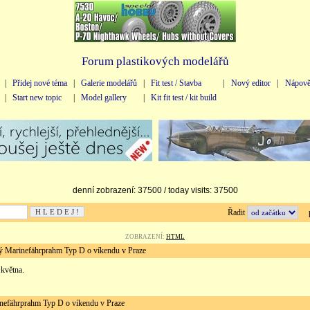
Forum plastikových modelářů
|
Přidej nové téma
|
Galerie modelářů
|
Fit test / Stavba
|
Nový editor
|
Nápově
|
Start new topic
|
Model gallery
|
Kit fit test / kit build
denní zobrazení: 37500 / today visits: 37500
Řadit
př
ZOBRAZENÍ:
HTML
arinefährprahm Typ D o víkendu v Praze
 května.
fährprahm Typ D o víkendu v Praze