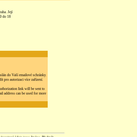
aha. Její
10 do 18
zaslán do Vaší emailové schránky.
 pro autorizaci více zařízení.
thorization link will be sent to
ail address can be used for more