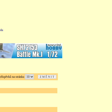
da
íspěvků na stránku