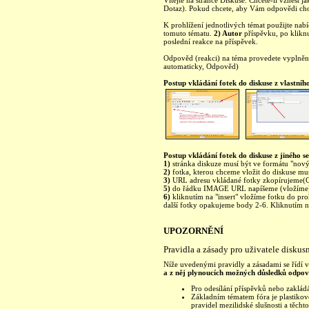
Vítejte na stránce Diskuse. Chcete-li vznést ja
Dotaz). Pokud chcete, aby Vám odpovědi chod
K prohlížení jednotlivých témat použijte nab
tomuto tématu.
2) Autor
příspěvku, po kliknu
poslední reakce na příspěvek.
Odpověd (reakci) na téma provedete vyplně
automaticky, Odpověd)
Postup vkládání fotek do diskuse z vlastníh
Postup vkládání fotek do diskuse z jiného se
1)
stránka diskuze musí být ve formátu "nový 
2)
fotka, kterou chceme vložit do diskuse mu
3)
URL adresu vkládané fotky zkopírujeme(C
5)
do řádku IMAGE URL napíšeme (vložíme)
6)
kliknutím na "insert" vložíme fotku do pro
další fotky opakujeme body 2-6. Kliknutím na 
UPOZORNĚNÍ
Pravidla a zásady pro uživatele diskus
Níže uvedenými pravidly a zásadami se řídí vš
a z něj plynoucích možných důsledků odpoví
Pro odesílání příspěvků nebo zakládá
Základním tématem fóra je plastikové
pravidel mezilidské slušnosti a těchto