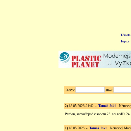
Témata
Topics
Slovo
autor
2)
18.05.2026-21:42 -
Tomáš Jakl
Německý M
Pardon, samozřejmě v sobotu 23. a v neděli 24.
1)
18.05.2026 -
Tomáš Jakl
Německý Marine