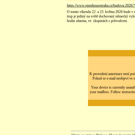
https://www.openhousepraha.cz/budova-2026/
O tomto víkendu 22. a 23. května 2026 bude v r
trup je jediný na světě dochovaný německý vylo
hodin zdarma, ve skupinách s průvodcem.
K provedení autorizace není potř
Pokud se e-mail neobjeví ve s
Your device is currently unauth
your mailbox. Follow instructio