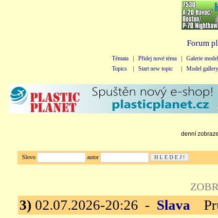
Forum pl
Témata
|
Přidej nové téma
|
Galerie mode
Topics
|
Start new topic
|
Model galler
denní zobrazen
Slovo
autor
ZOBR
3)
02.07.2026-20:26 -
Slava
Průs