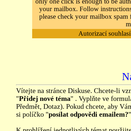
only one click is enough to be auth
your mailbox. Follow instructions
please check your mailbox spam f
m
Autorizací souhlasí
N
Vítejte na stránce Diskuse. Chcete-li vzn
"
Přidej nové téma
" . Vyplňte ve formul
Předmět, Dotaz). Pokud chcete, aby Vá
si políčko "
posílat odpovědi emailem?
"
K prohlížení jednotlivých témat použijt