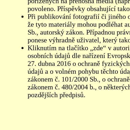
pořízených na přenosná média (např
povoleno. Příspěvky obsahující tak
Při publikování fotografií či jiného
že tyto materiály mohou podléhat 
Sb., autorský zákon. Případnou práv
ponese výhradně uživatel, který tako
Kliknutím na tlačítko „zde“ v autor
osobních údajů dle nařízení Evrops
27. dubna 2016 o ochraně fyzických
údajů a o volném pohybu těchto údaj
zákonem č. 101/2000 Sb., o ochraně 
zákonem č. 480/2004 b., o některých
pozdějších předpisů.