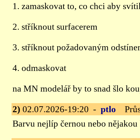
1. zamaskovat to, co chci aby svíti
2. stříknout surfacerem
3. stříknout požadovaným odstín
4. odmaskovat
na MN modelář by to snad šlo kou
2)
02.07.2026-19:20 -
ptlo
Průsv
Barvu nejlíp černou nebo nějakou 