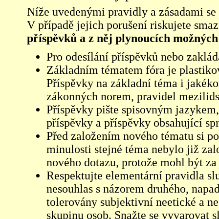
Níže uvedenými pravidly a zásadami se ří
V případě jejich porušení riskujete sma
příspěvků a z něj plynoucích možných
Pro odesílání příspěvků nebo zaklád
Základním tématem fóra je plastikov
Příspěvky na základní téma i jakéko
zákonných norem, pravidel mezilidsk
Příspěvky pište spisovným jazykem,
příspěvky a příspěvky obsahující sp
Před založením nového tématu si pom
minulosti stejné téma nebylo již z
nového dotazu, protože mohl být za 
Respektujte elementární pravidla s
nesouhlas s názorem druhého, napad
tolerovány subjektivní neetické a n
skupinu osob. Snažte se vyvarovat s