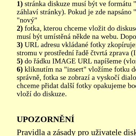
1)
stránka diskuze musí být ve formátu 
záhlaví stránky). Pokud je zde napsáno 
"nový"
2)
fotka, kterou chceme vložit do diskus
musí být umístěná někde na webu. Dopo
3)
URL adresu vkládané fotky zkopíruj
stromu v prostřední řadě čtvrtá zpra
5)
do řádku IMAGE URL napíšeme (vlo
6)
kliknutím na "insert" vložíme fotku d
správně, fotka se zobrazí a vyskočí dia
chceme přidat další fotky opakujeme bod
vloží do diskuze.
UPOZORNĚNÍ
Pravidla a zásady pro uživatele di