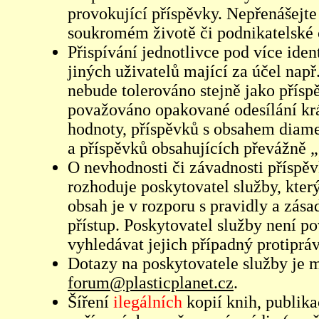
provokující příspěvky. Nepřenášejte
soukromém životě či podnikatelské 
Přispívání jednotlivce pod více iden
jiných uživatelů mající za účel např
nebude tolerováno stejně jako přís
považováno opakované odesílání kr
hodnoty, příspěvků s obsahem diame
a příspěvků obsahujících převážně „
O nevhodnosti či závadnosti příspěv
rozhoduje poskytovatel služby, který
obsah je v rozporu s pravidly a zás
přístup. Poskytovatel služby není p
vyhledávat jejich případný protiprá
Dotazy na poskytovatele služby je
forum@plasticplanet.cz
.
Šíření
ilegálních
kopií knih, publik