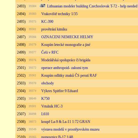
2493)
Lithuanian modeler building Czechoslovak T-72 - help needed
39384
2494)
Vrakoviště techniky 1/35
39383
2495)
KC-390
39375
2496)
provětrání kitníku
39381
2497)
OZNACENI NEMECKE HELMY
39366
2498)
Koupím letecké monografie a jiné
39379
2499)
Češi v RFC
39377
2500)
Modelářská spolupráce či brigáda
39376
2501)
operace anthropoid- zalozni tym
39372
2502)
Koupím odlitky znaků ČS perutí RAF
39361
2503)
obchody
39370
2504)
Výkres Spitfire 9 Eduard
39374
2505)
K750
38649
2506)
Vrtulník HC-3
39301
2507)
L610
36098
2508)
koupě La-9 & La-11 1:72 GRAN
38073
2509)
výstava modelů v prostějovském muzeu
39349
2510)
pumovnice B-17 1/48
39365