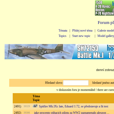
Forum pl
Témata
|
Přidej nové téma
|
Galerie mode
Topics
|
Start new topic
|
Model galler
denní zobraze
Hledané slovo
hledané jméno au
v diskusním foru je momentálně / there are curr
Téma
Topic
2491)
Spitfire Mk.IXc late, Eduard 1:72, se představuje a fit test
39329
2492)
jake procento stihacich pilotu za WW2 zaznamenalo alespon ...
39386