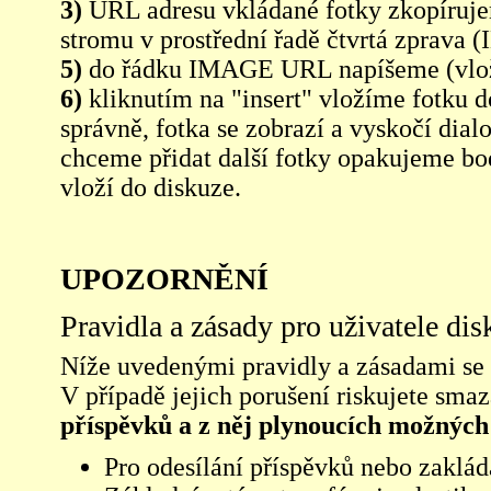
3)
URL adresu vkládané fotky zkopíruj
stromu v prostřední řadě čtvrtá zpra
5)
do řádku IMAGE URL napíšeme (vlo
6)
kliknutím na "insert" vložíme fotku d
správně, fotka se zobrazí a vyskočí dia
chceme přidat další fotky opakujeme bod
vloží do diskuze.
UPOZORNĚNÍ
Pravidla a zásady pro uživatele di
Níže uvedenými pravidly a zásadami se ří
V případě jejich porušení riskujete sma
příspěvků a z něj plynoucích možných
Pro odesílání příspěvků nebo zaklád