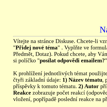
N
Vítejte na stránce Diskuse. Chcete-li vzn
"
Přidej nové téma
" . Vyplňte ve formul
Předmět, Dotaz). Pokud chcete, aby Vá
si políčko "
posílat odpovědi emailem?
"
K prohlížení jednotlivých témat použijt
čtyři základní údaje:
1) Název tématu
, 
příspěvky k tomuto tématu.
2) Autor
pří
Reakce
zobrazuje počet reakcí (odpověd
vložení, popřípadě poslední reakce na p