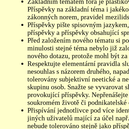
Základním tématem fóra je plastikov
Příspěvky na základní téma i jakéko
zákonných norem, pravidel mezilidsk
Příspěvky pište spisovným jazykem,
příspěvky a příspěvky obsahující sp
Před založením nového tématu si pom
minulosti stejné téma nebylo již z
nového dotazu, protože mohl být za 
Respektujte elementární pravidla s
nesouhlas s názorem druhého, napad
tolerovány subjektivní neetické a n
skupinu osob. Snažte se vyvarovat s
provokující příspěvky. Nepřenášejte
soukromém životě či podnikatelské 
Přispívání jednotlivce pod více iden
jiných uživatelů mající za účel např
nebude tolerováno stejně jako přís