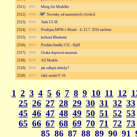
2511)
Meng Air Modeller
39367
2512)
Novinky od tuzemských výrobců
37002
2513)
Tank LT-38
39362
2514)
Prodejna MPM v Mostě - 4.-12.7. 2016 zavřeno
39363
2515)
kořistní Blenheim
39360
2516)
Prodám letadla 1/32 - HpH
39347
2517)
Osaka dopravní muzeum
39359
2518)
AZ Models
28703
2519)
jak odlepit obtisky?
39358
2520)
Jaký model F-16
39237
1
2
3
4
5
6
7
8
9
10
11
12
1
25
26
27
28
29
30
31
32
33
45
46
47
48
49
50
51
52
53
65
66
67
68
69
70
71
72
73
85
86
87
88
89
90
91