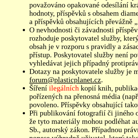
považováno opakované odesílání kr
hodnoty, příspěvků s obsahem diame
a příspěvků obsahujících převážně „
O nevhodnosti či závadnosti příspěv
rozhoduje poskytovatel služby, který
obsah je v rozporu s pravidly a zás
přístup. Poskytovatel služby není p
vyhledávat jejich případný protiprá
Dotazy na poskytovatele služby je
forum@plasticplanet.cz
.
Šíření
ilegálních
kopií knih, publik
pořízených na přenosná média (např
povoleno. Příspěvky obsahující tak
Při publikování fotografií či jiného
že tyto materiály mohou podléhat 
Sb., autorský zákon. Případnou práv