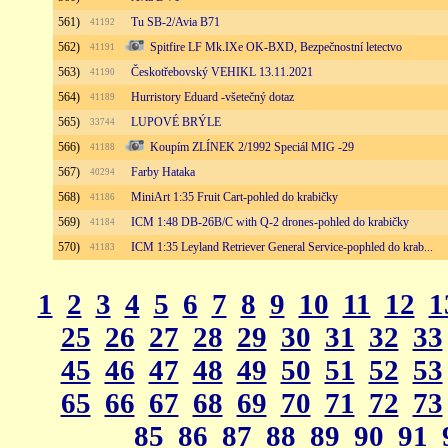
561)
Tu SB-2/Avia B71
41192
562)
Spitfire LF Mk.IXe OK-BXD, Bezpečnostní letectvo
41191
563)
Českotřebovský VEHIKL 13.11.2021
41190
564)
Hurristory Eduard -všetečný dotaz
41189
565)
LUPOVÉ BRÝLE
33744
566)
Koupím ZLÍNEK 2/1992 Speciál MIG -29
41188
567)
Farby Hataka
40294
568)
MiniArt 1:35 Fruit Cart-pohled do krabičky
41186
569)
ICM 1:48 DB-26B/C with Q-2 drones-pohled do krabičky
41184
570)
ICM 1:35 Leyland Retriever General Service-pophled do krab...
41183
1
2
3
4
5
6
7
8
9
10
11
12
1
25
26
27
28
29
30
31
32
33
45
46
47
48
49
50
51
52
53
65
66
67
68
69
70
71
72
73
85
86
87
88
89
90
91