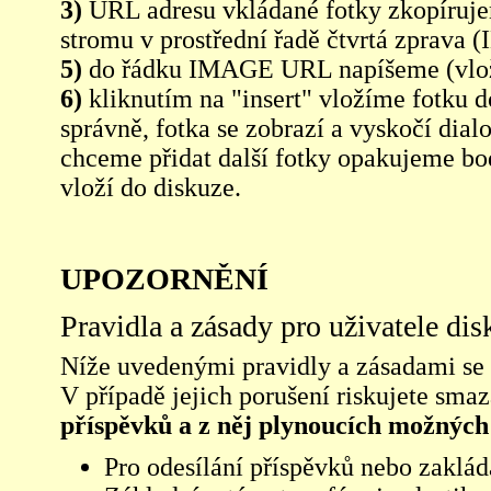
3)
URL adresu vkládané fotky zkopíruj
stromu v prostřední řadě čtvrtá zpra
5)
do řádku IMAGE URL napíšeme (vlo
6)
kliknutím na "insert" vložíme fotku d
správně, fotka se zobrazí a vyskočí dia
chceme přidat další fotky opakujeme bod
vloží do diskuze.
UPOZORNĚNÍ
Pravidla a zásady pro uživatele di
Níže uvedenými pravidly a zásadami se ří
V případě jejich porušení riskujete sma
příspěvků a z něj plynoucích možných
Pro odesílání příspěvků nebo zaklád