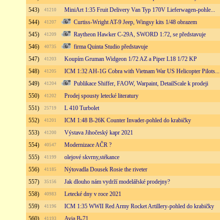
543)
MiniArt 1:35 Fruit Delivery Van Typ 170V Lieferwagen-pohle...
41210
544)
Curtiss-Wright AT-9 Jeep, Wingsy kits 1/48 obrazem
41207
545)
Raytheon Hawker C-29A, SWORD 1:72, se představuje
41209
546)
firma Quinta Studio představuje
40735
547)
Koupím Gruman Widgeon 1/72 AZ a Piper L18 1/72 KP
41203
548)
ICM 1:32 AH-1G Cobra with Vietnam War US Helicopter Pilots...
41205
549)
Publikace Shiffer, FAOW, Warpaint, DetailScale k prodeji
41204
550)
Prodej spousty letecké literatury
41202
551)
L 410 Turbolet
25719
552)
ICM 1:48 B-26K Counter Invader-pohled do krabičky
41201
553)
Výstava Jihočeský kapr 2021
41200
554)
Modernizace AČR ?
40547
555)
olejové skvrny,stékance
41199
556)
Nýtovadla Dousek Rosie the riveter
41185
557)
Jak dlouho nám vydrží modelářské prodejny?
35156
558)
Letecké dny v roce 2021
40983
559)
ICM 1:35 WWII Red Army Rocket Artillery-pohled do krabičky
41196
560)
Avia B-71
41193