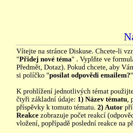
N
Vítejte na stránce Diskuse. Chcete-li vzn
"
Přidej nové téma
" . Vyplňte ve formul
Předmět, Dotaz). Pokud chcete, aby Vá
si políčko "
posílat odpovědi emailem?
"
K prohlížení jednotlivých témat použijt
čtyři základní údaje:
1) Název tématu
, 
příspěvky k tomuto tématu.
2) Autor
pří
Reakce
zobrazuje počet reakcí (odpověd
vložení, popřípadě poslední reakce na p