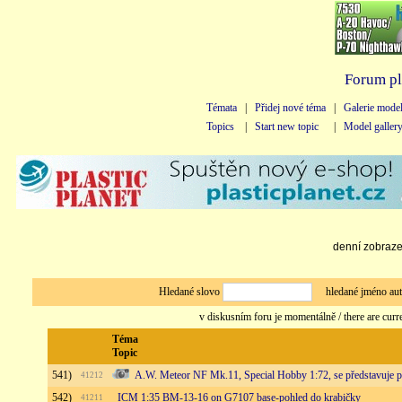
Forum pl
Témata
|
Přidej nové téma
|
Galerie mode
Topics
|
Start new topic
|
Model galler
denní zobrazen
Hledané slovo
hledané jméno au
v diskusním foru je momentálně / there are curr
Téma
Topic
541)
A.W. Meteor NF Mk.11, Special Hobby 1:72, se představuje p.
41212
542)
ICM 1:35 BM-13-16 on G7107 base-pohled do krabičky
41211