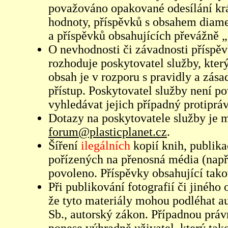
považováno opakované odesílání kr
hodnoty, příspěvků s obsahem diame
a příspěvků obsahujících převážně „
O nevhodnosti či závadnosti příspěv
rozhoduje poskytovatel služby, který
obsah je v rozporu s pravidly a zás
přístup. Poskytovatel služby není p
vyhledávat jejich případný protiprá
Dotazy na poskytovatele služby je
forum@plasticplanet.cz
.
Šíření
ilegálních
kopií knih, publik
pořízených na přenosná média (např
povoleno. Příspěvky obsahující tak
Při publikování fotografií či jiného
že tyto materiály mohou podléhat 
Sb., autorský zákon. Případnou práv