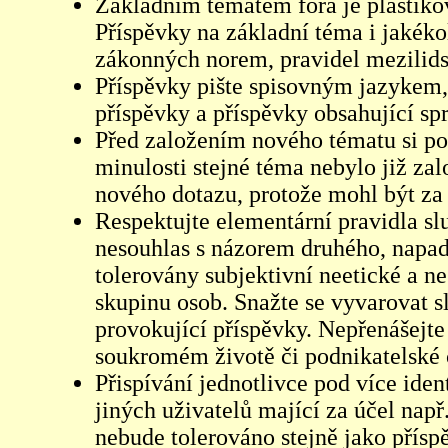
Základním tématem fóra je plastikov
Příspěvky na základní téma i jakéko
zákonných norem, pravidel mezilidsk
Příspěvky pište spisovným jazykem,
příspěvky a příspěvky obsahující sp
Před založením nového tématu si pom
minulosti stejné téma nebylo již z
nového dotazu, protože mohl být za 
Respektujte elementární pravidla s
nesouhlas s názorem druhého, napad
tolerovány subjektivní neetické a n
skupinu osob. Snažte se vyvarovat s
provokující příspěvky. Nepřenášejte
soukromém životě či podnikatelské 
Přispívání jednotlivce pod více iden
jiných uživatelů mající za účel např
nebude tolerováno stejně jako přís