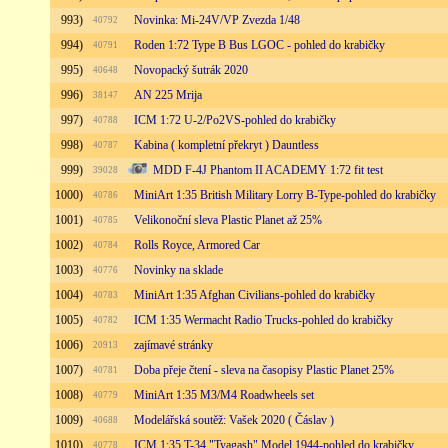
993)
Novinka: Mi-24V/VP Zvezda 1/48
40792
994)
Roden 1:72 Type B Bus LGOC - pohled do krabičky
40791
995)
Novopacký šutrák 2020
40648
996)
AN 225 Mrija
38147
997)
ICM 1:72 U-2/Po2VS-pohled do krabičky
40788
998)
Kabina ( kompletní překryt ) Dauntless
40787
999)
MDD F-4J Phantom II ACADEMY 1:72 fit test
39028
1000)
MiniArt 1:35 British Military Lorry B-Type-pohled do krabičky
40786
1001)
Velikonoční sleva Plastic Planet až 25%
40785
1002)
Rolls Royce, Armored Car
40784
1003)
Novinky na sklade
40776
1004)
MiniArt 1:35 Afghan Civilians-pohled do krabičky
40783
1005)
ICM 1:35 Wermacht Radio Trucks-pohled do krabičky
40782
1006)
zajímavé stránky
20913
1007)
Doba přeje čtení - sleva na časopisy Plastic Planet 25%
40781
1008)
MiniArt 1:35 M3/M4 Roadwheels set
40779
1009)
Modelářská soutěž: Vašek 2020 ( Čáslav )
40688
1010)
ICM 1:35 T-34 "Tyagash" Model 1944-pohled do krabičky
40778