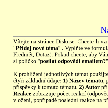
N
Vítejte na stránce Diskuse. Chcete-li vzn
"
Přidej nové téma
" . Vyplňte ve formul
Předmět, Dotaz). Pokud chcete, aby Vá
si políčko "
posílat odpovědi emailem?
"
K prohlížení jednotlivých témat použijt
čtyři základní údaje:
1) Název tématu
, 
příspěvky k tomuto tématu.
2) Autor
pří
Reakce
zobrazuje počet reakcí (odpověd
vložení, popřípadě poslední reakce na p