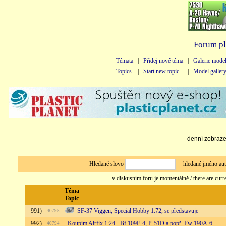
Forum pl
Témata
|
Přidej nové téma
|
Galerie mode
Topics
|
Start new topic
|
Model galler
denní zobrazen
Hledané slovo
hledané jméno au
v diskusním foru je momentálně / there are curr
Téma
Topic
991)
SF-37 Viggen, Special Hobby 1:72, se představuje
40795
992)
Koupím Airfix 1:24 - Bf 109E-4, P-51D a popř. Fw 190A-6
40794