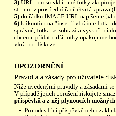
3)
URL adresu vkládané fotky zkopíruj
stromu v prostřední řadě čtvrtá zpra
5)
do řádku IMAGE URL napíšeme (vlo
6)
kliknutím na "insert" vložíme fotku d
správně, fotka se zobrazí a vyskočí dia
chceme přidat další fotky opakujeme bod
vloží do diskuze.
UPOZORNĚNÍ
Pravidla a zásady pro uživatele di
Níže uvedenými pravidly a zásadami se ří
V případě jejich porušení riskujete sma
příspěvků a z něj plynoucích možných
Pro odesílání příspěvků nebo zaklád