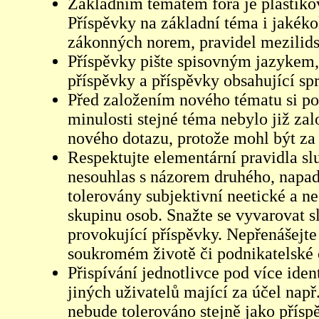
Základním tématem fóra je plastikov
Příspěvky na základní téma i jakéko
zákonných norem, pravidel mezilidsk
Příspěvky pište spisovným jazykem,
příspěvky a příspěvky obsahující sp
Před založením nového tématu si pom
minulosti stejné téma nebylo již z
nového dotazu, protože mohl být za 
Respektujte elementární pravidla s
nesouhlas s názorem druhého, napad
tolerovány subjektivní neetické a n
skupinu osob. Snažte se vyvarovat s
provokující příspěvky. Nepřenášejte
soukromém životě či podnikatelské 
Přispívání jednotlivce pod více iden
jiných uživatelů mající za účel např
nebude tolerováno stejně jako přís