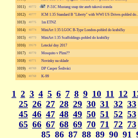
1011)
P-51C Mustang snap tite aneb taková sranda
40772
1012)
ICM 1:35 Standard B "Liberty" with WWI US Drives-pohled do..
40777
1013)
1m ETNZ
40775
1014)
MiniArt 1:35 LGOC B-Type London-pohled do krabičky
40774
1015)
MiniArt 1:35 Scaffoldings-pohled do krabičky
40773
1016)
Letecké dny 2017
39579
1017)
Mosquito v Plzni??
40770
1018)
Novinky na sklade
40771
1019)
DP Casper Šediváci
40769
1020)
K-99
40768
1
2
3
4
5
6
7
8
9
10
11
12
1
25
26
27
28
29
30
31
32
33
45
46
47
48
49
50
51
52
53
65
66
67
68
69
70
71
72
73
85
86
87
88
89
90
91