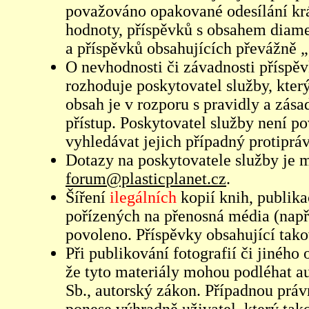
považováno opakované odesílání kr
hodnoty, příspěvků s obsahem diame
a příspěvků obsahujících převážně „
O nevhodnosti či závadnosti příspěv
rozhoduje poskytovatel služby, který
obsah je v rozporu s pravidly a zás
přístup. Poskytovatel služby není p
vyhledávat jejich případný protiprá
Dotazy na poskytovatele služby je
forum@plasticplanet.cz
.
Šíření
ilegálních
kopií knih, publik
pořízených na přenosná média (např
povoleno. Příspěvky obsahující tak
Při publikování fotografií či jiného
že tyto materiály mohou podléhat 
Sb., autorský zákon. Případnou práv