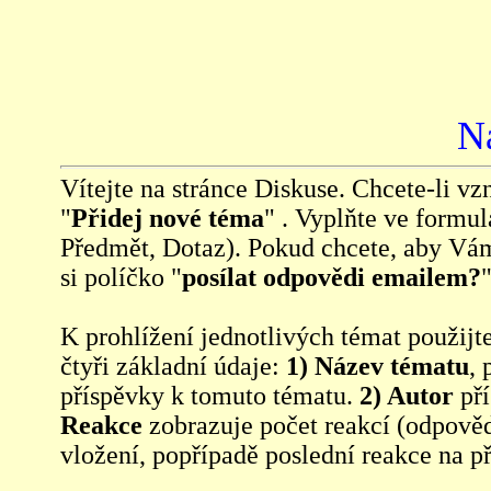
N
Vítejte na stránce Diskuse. Chcete-li vzn
"
Přidej nové téma
" . Vyplňte ve formul
Předmět, Dotaz). Pokud chcete, aby Vá
si políčko "
posílat odpovědi emailem?
"
K prohlížení jednotlivých témat použijt
čtyři základní údaje:
1) Název tématu
, 
příspěvky k tomuto tématu.
2) Autor
pří
Reakce
zobrazuje počet reakcí (odpověd
vložení, popřípadě poslední reakce na p