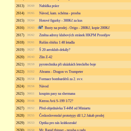
2613)
Nabídka práce
39269
2614)
Návod, kam. schéma - prosba
39265
2615)
Hotové figurky - 300Kč za kus
39264
2616)
Busty na prodej - Origo - 280Kč, kopie 200Kč
39263
2617)
Změna adresy klubových stránek HKPM Prostějov
39262
2618)
Ruším sbírku 1:48 letadla
39261
2619)
Š 20 aeroklub-dekály?
39257
2620)
Zlin Z-42
39243
2621)
pyrotechnika při ukázkách leteckého boje
39259
2622)
Abrams - Dragon vs Trumpeter
35352
2623)
Formace bombardérů za 2. sv.v.
39258
2624)
Návod
39256
2625)
koupim pasy na shermana
36651
2626)
Kterou Avii S-199 1/72?
39166
2627)
Před-objednávka T-44M od Miniartu
39252
2628)
Československé prototypy díl 1,2 Jakab prodej
39255
2629)
Optika pro nás krátkozraké
39253
2630)
Mr. Rapid thinner - prosba o radu
39250