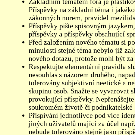
Základním tématem fóra je plastikov
Příspěvky na základní téma i jakéko
zákonných norem, pravidel mezilidsk
Příspěvky pište spisovným jazykem,
příspěvky a příspěvky obsahující sp
Před založením nového tématu si pom
minulosti stejné téma nebylo již z
nového dotazu, protože mohl být za 
Respektujte elementární pravidla s
nesouhlas s názorem druhého, napad
tolerovány subjektivní neetické a n
skupinu osob. Snažte se vyvarovat s
provokující příspěvky. Nepřenášejte
soukromém životě či podnikatelské 
Přispívání jednotlivce pod více iden
jiných uživatelů mající za účel např
nebude tolerováno stejně jako přís