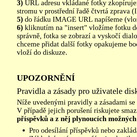
3)
URL adresu vkládané fotky zkopíruj
stromu v prostřední řadě čtvrtá zpra
5)
do řádku IMAGE URL napíšeme (vlo
6)
kliknutím na "insert" vložíme fotku d
správně, fotka se zobrazí a vyskočí dia
chceme přidat další fotky opakujeme bod
vloží do diskuze.
UPOZORNĚNÍ
Pravidla a zásady pro uživatele di
Níže uvedenými pravidly a zásadami se ří
V případě jejich porušení riskujete sma
příspěvků a z něj plynoucích možných
Pro odesílání příspěvků nebo zaklád