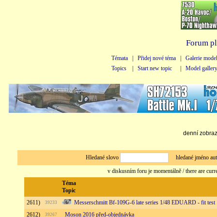
Forum pl
Témata
|
Přidej nové téma
|
Galerie mode
Topics
|
Start new topic
|
Model galler
denní zobraze
Hledané slovo
hledané jméno au
v diskusním foru je momentálně / there are curr
Téma
Topic
2611)
Messerschmitt Bf-109G-6 late series 1/48 EDUARD - fit test
39233
2612)
Moson 2016 před-objednávka
39267