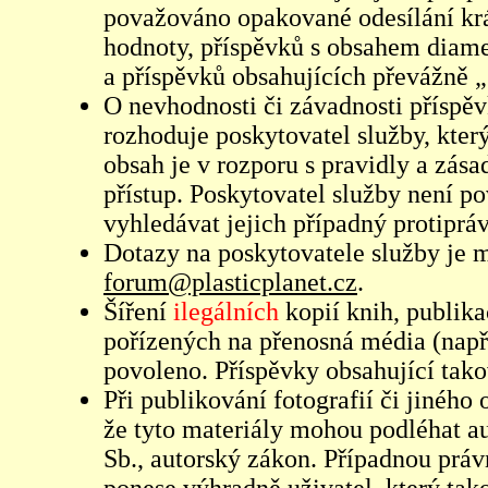
považováno opakované odesílání kr
hodnoty, příspěvků s obsahem diame
a příspěvků obsahujících převážně „
O nevhodnosti či závadnosti příspěv
rozhoduje poskytovatel služby, který
obsah je v rozporu s pravidly a zás
přístup. Poskytovatel služby není p
vyhledávat jejich případný protiprá
Dotazy na poskytovatele služby je
forum@plasticplanet.cz
.
Šíření
ilegálních
kopií knih, publik
pořízených na přenosná média (např
povoleno. Příspěvky obsahující tak
Při publikování fotografií či jiného
že tyto materiály mohou podléhat 
Sb., autorský zákon. Případnou práv