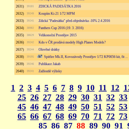
2631)
ZDICKÁ PADESÁTKA 2016
39181
2632)
Koupím Ki-21 1/72 MPM
39249
2633)
Zdická "Padesátka" před-objednávka -10% 2.4.2016
39245
2634)
Panthers Cup 2016 (19. 3. 2016)
38982
2635)
Velikonoční Prostějov 2015
38629
2636)
Kdo v ČR prodává modely High Planes Models?
39242
2637)
Olověné drátky
39244
2638)
Spitfire Mk.II, Kovozávody Prostějov 1/72 KP0056 kit, fit ...
39195
2639)
Publikace Jakab
39246
2640)
Zažloutlé výlisky
39241
1
2
3
4
5
6
7
8
9
10
11
12
1
25
26
27
28
29
30
31
32
33
45
46
47
48
49
50
51
52
53
65
66
67
68
69
70
71
72
73
85
86
87
88
89
90
91